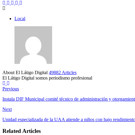
Local
About El Látigo Digital
49882 Articles
El Látigo Digital somos periodismo profesional
Website
Facebook
Previous
Instala DIF Municipal comité técnico de administración y otorgamie
Next
Unidad especializada de la UAA atiende a niños con bajo rendimiento
Related Articles