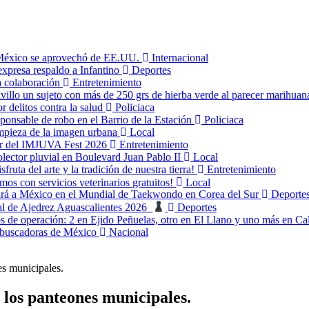
 México se aprovechó de EE.UU.
Internacional
expresa respaldo a Infantino
Deportes
a colaboración
Entretenimiento
llo un sujeto con más de 250 grs de hierba verde al parecer marihua
or delitos contra la salud
Policiaca
ponsable de robo en el Barrio de la Estación
Policiaca
impieza de la imagen urbana
Local
tar del IMJUVA Fest 2026
Entretenimiento
olector pluvial en Boulevard Juan Pablo II
Local
sfruta del arte y la tradición de nuestra tierra!
Entretenimiento
os con servicios veterinarios gratuitos!
Local
ará a México en el Mundial de Taekwondo en Corea del Sur
Deporte
nal de Ajedrez Aguascalientes 2026
Deportes
s de operación: 2 en Ejido Peñuelas, otro en El Llano y uno más en Ca
s buscadoras de México
Nacional
es municipales.
 los panteones municipales.