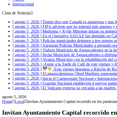
Internacional
Cinta de Noticias
[ agosto 5, 2026 ]
Trump dice que Canadá es asquerosa y que
[ agosto 5, 2026 ]
FIFA advierte que no tolerará más ataques y 
[ agosto 5, 2026 ]
Madonna y Kylie Minogue lanzan su primer
[ agosto 5, 2026 ]
En el Operativo SAGAZ fue detenido en Calvi
[ agosto 5, 2026 ]
Policías municipales detienen a tres sujetos p
[ agosto 5, 2026 ]
Aseguran Policías Municipales a presunto res
[ agosto 5, 2026 ]
Trabaja Municipio de Aguascalientes en la l
[ agosto 5, 2026 ]
Invita Municipio de Aguascalientes a disfru
[ agosto 5, 2026 ]
Avanza Municipio con la rehabilitación del c
[ agosto 5, 2026 ]
¡Asiste a la Tarde de Café de este viernes y di
[ agosto 5, 2026 ]
¡Este viernes llegamos a Rincón de Rom
[ agosto 5, 2026 ]
El aguascalentense Obed Martínez represent
[ agosto 5, 2026 ]
Inicia el Campeonato Nacional e Internacio
[ agosto 5, 2026 ]
Guardia Nacional establecerá 4 nuevos punto
[ agosto 5, 2026 ]
El Vaticano expresa su cercanía a las madre
agosto 5, 2026
Home
Local
Invitan Ayuntamiento Capital recorrido en los panteon
Invitan Ayuntamiento Capital recorrido en