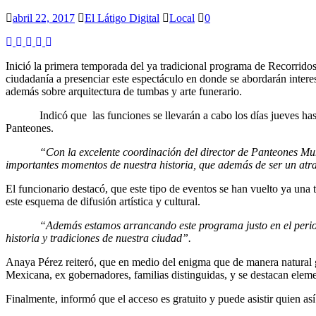
abril 22, 2017
El Látigo Digital
Local
0
Inició la primera temporada del ya tradicional programa de Recorridos
ciudadanía a presenciar este espectáculo en donde se abordarán intere
además sobre arquitectura de tumbas y arte funerario.
Indicó que las funciones se llevarán a cabo los días jueves ha
Panteones.
“Con la excelente coordinación del director de Panteones Municip
importantes momentos de nuestra historia, que además de ser un atract
El funcionario destacó, que este tipo de eventos se han vuelto ya una 
este esquema de difusión artística y cultural.
“Además estamos arrancando este programa justo en el periodo de 
historia y tradiciones de nuestra ciudad”.
Anaya Pérez reiteró, que en medio del enigma que de manera natural ge
Mexicana, ex gobernadores, familias distinguidas, y se destacan elem
Finalmente, informó que el acceso es gratuito y puede asistir quien as