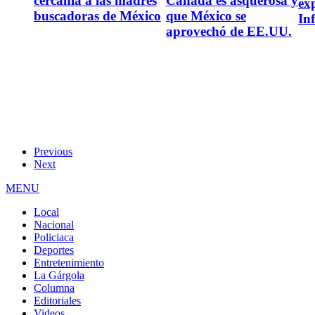
cercanía a las madres
Canadá es asquerosa y
ex
buscadoras de México
que México se
In
aprovechó de EE.UU.
Previous
Next
MENU
Local
Nacional
Policiaca
Deportes
Entretenimiento
La Gárgola
Columna
Editoriales
Videos