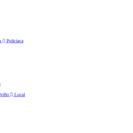
na
Policiaca
s
lvillo
Local