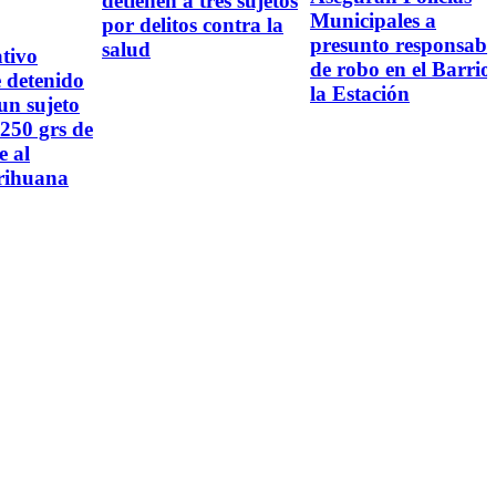
detienen a tres sujetos
Municipales a
por delitos contra la
presunto responsabl
salud
tivo
de robo en el Barrio
detenido
la Estación
un sujeto
250 grs de
e al
rihuana