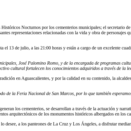
 Históricos Nocturnos por los cementerios municipales; el secretario d
santes representaciones relacionadas con la vida y obra de personajes q
sta el 13 de julio, a las 21:00 horas y están a cargo de un excelente cu
ales, José Palomino Romo, y de la encargada de programas cultural
ivo cultural fortalecen los conocimientos adquiridos a través de la le
tradición en Aguascalientes, y por la calidad en su contenido, la alcald
la Feria Nacional de San Marcos, por lo que también esperamos la 
neran los cementerios, se desarrollan a través de la actuación y narrat
entos arquitectónicos de los monumentos históricos albergados en los 
í lo desee, a los panteones de La Cruz y Los Ángeles, a disfrutar median