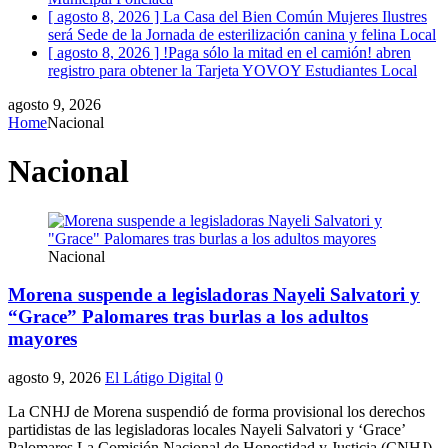
[ agosto 8, 2026 ]
La Casa del Bien Común Mujeres Ilustres
será Sede de la Jornada de esterilización canina y felina
Local
[ agosto 8, 2026 ]
!Paga sólo la mitad en el camión! abren
registro para obtener la Tarjeta YOVOY Estudiantes
Local
agosto 9, 2026
Home
Nacional
Nacional
Nacional
Morena suspende a legisladoras Nayeli Salvatori y
“Grace” Palomares tras burlas a los adultos
mayores
agosto 9, 2026
El Látigo Digital
0
La CNHJ de Morena suspendió de forma provisional los derechos
partidistas de las legisladoras locales Nayeli Salvatori y ‘Grace’
Palomares La Comisión Nacional de Honestidad y Justicia (CNHJ)