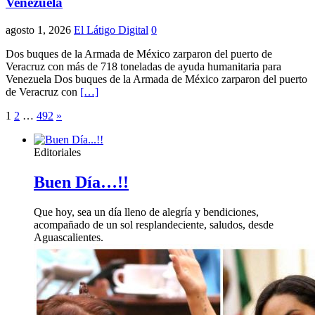
Venezuela
agosto 1, 2026
El Látigo Digital
0
Dos buques de la Armada de México zarparon del puerto de
Veracruz con más de 718 toneladas de ayuda humanitaria para
Venezuela Dos buques de la Armada de México zarparon del puerto
de Veracruz con
[…]
Paginación
1
2
…
492
»
de
Editoriales
entradas
Buen Día…!!
Que hoy, sea un día lleno de alegría y bendiciones,
acompañado de un sol resplandeciente, saludos, desde
Aguascalientes.