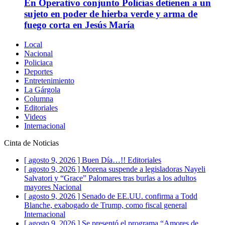
En Operativo conjunto Policías detienen a un
sujeto en poder de hierba verde y arma de
fuego corta en Jesús María
Local
Nacional
Policiaca
Deportes
Entretenimiento
La Gárgola
Columna
Editoriales
Videos
Internacional
Cinta de Noticias
[ agosto 9, 2026 ]
Buen Día…!!
Editoriales
[ agosto 9, 2026 ]
Morena suspende a legisladoras Nayeli
Salvatori y “Grace” Palomares tras burlas a los adultos
mayores
Nacional
[ agosto 9, 2026 ]
Senado de EE.UU. confirma a Todd
Blanche, exabogado de Trump, como fiscal general
Internacional
[ agosto 9, 2026 ]
Se presentó el programa “Amores de