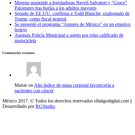
Morena suspende a legisladoras Nayeli Salvatori y “Grace”
Palomares tras burlas a los adultos mayores
Senado de EE.UU. confirma a Todd Blanche, exabogado de
Trump, como fiscal general
Se presentó el programa “Amores de México” en un emotivo
festejo
Asegura Policía Municipal a sujeto por robo calificado de
motocicleta
Comentarios recientes
Maisie on
Alto índice de masa corporal favorecería a
pacientes con cáncer
México 2017. © Todos los derechos reservados ellatigodigital.com ||
Desarrollado por
RGStudio
.