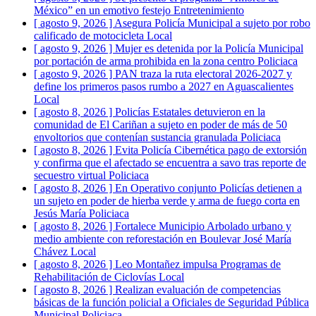
México” en un emotivo festejo
Entretenimiento
[ agosto 9, 2026 ]
Asegura Policía Municipal a sujeto por robo
calificado de motocicleta
Local
[ agosto 9, 2026 ]
Mujer es detenida por la Policía Municipal
por portación de arma prohibida en la zona centro
Policiaca
[ agosto 9, 2026 ]
PAN traza la ruta electoral 2026-2027 y
define los primeros pasos rumbo a 2027 en Aguascalientes
Local
[ agosto 8, 2026 ]
Policías Estatales detuvieron en la
comunidad de El Cariñan a sujeto en poder de más de 50
envoltorios que contenían sustancia granulada
Policiaca
[ agosto 8, 2026 ]
Evita Policía Cibernética pago de extorsión
y confirma que el afectado se encuentra a savo tras reporte de
secuestro virtual
Policiaca
[ agosto 8, 2026 ]
En Operativo conjunto Policías detienen a
un sujeto en poder de hierba verde y arma de fuego corta en
Jesús María
Policiaca
[ agosto 8, 2026 ]
Fortalece Municipio Arbolado urbano y
medio ambiente con reforestación en Boulevar José María
Chávez
Local
[ agosto 8, 2026 ]
Leo Montañez impulsa Programas de
Rehabilitación de Ciclovías
Local
[ agosto 8, 2026 ]
Realizan evaluación de competencias
básicas de la función policial a Oficiales de Seguridad Pública
Municipal
Policiaca