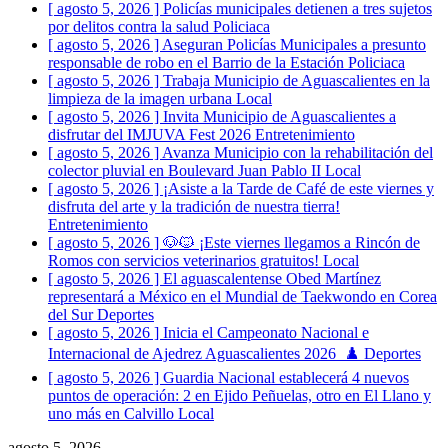
[ agosto 5, 2026 ]
Policías municipales detienen a tres sujetos
por delitos contra la salud
Policiaca
[ agosto 5, 2026 ]
Aseguran Policías Municipales a presunto
responsable de robo en el Barrio de la Estación
Policiaca
[ agosto 5, 2026 ]
Trabaja Municipio de Aguascalientes en la
limpieza de la imagen urbana
Local
[ agosto 5, 2026 ]
Invita Municipio de Aguascalientes a
disfrutar del IMJUVA Fest 2026
Entretenimiento
[ agosto 5, 2026 ]
Avanza Municipio con la rehabilitación del
colector pluvial en Boulevard Juan Pablo II
Local
[ agosto 5, 2026 ]
¡Asiste a la Tarde de Café de este viernes y
disfruta del arte y la tradición de nuestra tierra!
Entretenimiento
[ agosto 5, 2026 ]
🐶🐱 ¡Este viernes llegamos a Rincón de
Romos con servicios veterinarios gratuitos!
Local
[ agosto 5, 2026 ]
El aguascalentense Obed Martínez
representará a México en el Mundial de Taekwondo en Corea
del Sur
Deportes
[ agosto 5, 2026 ]
Inicia el Campeonato Nacional e
Internacional de Ajedrez Aguascalientes 2026 ♟️
Deportes
[ agosto 5, 2026 ]
Guardia Nacional establecerá 4 nuevos
puntos de operación: 2 en Ejido Peñuelas, otro en El Llano y
uno más en Calvillo
Local
agosto 5, 2026