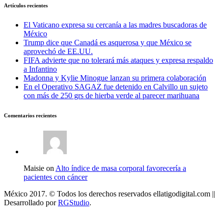
Artículos recientes
El Vaticano expresa su cercanía a las madres buscadoras de
México
Trump dice que Canadá es asquerosa y que México se
aprovechó de EE.UU.
FIFA advierte que no tolerará más ataques y expresa respaldo
a Infantino
Madonna y Kylie Minogue lanzan su primera colaboración
En el Operativo SAGAZ fue detenido en Calvillo un sujeto
con más de 250 grs de hierba verde al parecer marihuana
Comentarios recientes
Maisie on
Alto índice de masa corporal favorecería a
pacientes con cáncer
México 2017. © Todos los derechos reservados ellatigodigital.com ||
Desarrollado por
RGStudio
.