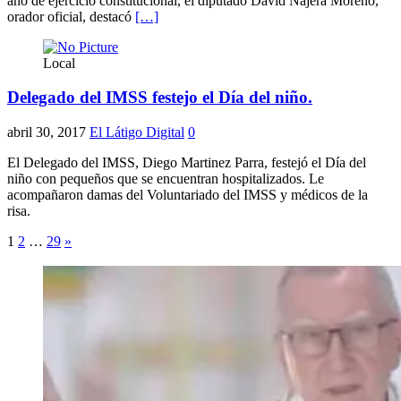
año de ejercicio constitucional, el diputado David Nájera Moreno,
orador oficial, destacó
[…]
Local
Delegado del IMSS festejo el Día del niño.
abril 30, 2017
El Látigo Digital
0
El Delegado del IMSS, Diego Martinez Parra, festejó el Día del
niño con pequeños que se encuentran hospitalizados. Le
acompañaron damas del Voluntariado del IMSS y médicos de la
risa.
Paginación
1
2
…
29
»
de
entradas