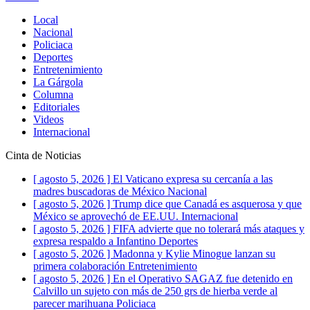
Local
Nacional
Policiaca
Deportes
Entretenimiento
La Gárgola
Columna
Editoriales
Videos
Internacional
Cinta de Noticias
[ agosto 5, 2026 ]
El Vaticano expresa su cercanía a las
madres buscadoras de México
Nacional
[ agosto 5, 2026 ]
Trump dice que Canadá es asquerosa y que
México se aprovechó de EE.UU.
Internacional
[ agosto 5, 2026 ]
FIFA advierte que no tolerará más ataques y
expresa respaldo a Infantino
Deportes
[ agosto 5, 2026 ]
Madonna y Kylie Minogue lanzan su
primera colaboración
Entretenimiento
[ agosto 5, 2026 ]
En el Operativo SAGAZ fue detenido en
Calvillo un sujeto con más de 250 grs de hierba verde al
parecer marihuana
Policiaca