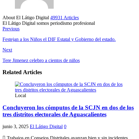
About El Látigo Digital
49931 Articles
El Látigo Digital somos periodismo profesional
Website
Facebook
Previous
Festejan a los Niños el DIF Estatal y Gobierno del estado.
Next
Tere Jimenez celebro a cientos de niños
Related Articles
Local
Concluyeron los cómputos de la SCJN en dos de los
tres distritos electorales de Aguascalientes
junio 3, 2025
El Látigo Digital
0
 Trabajos en Consejos Distritales avanzan bien y sin incidentes.