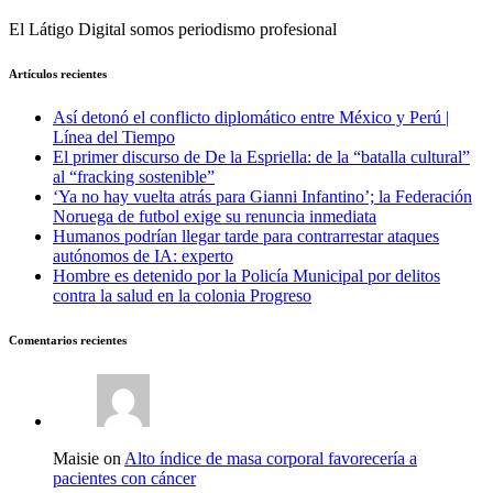
El Látigo Digital somos periodismo profesional
Artículos recientes
Así detonó el conflicto diplomático entre México y Perú |
Línea del Tiempo
El primer discurso de De la Espriella: de la “batalla cultural”
al “fracking sostenible”
‘Ya no hay vuelta atrás para Gianni Infantino’; la Federación
Noruega de futbol exige su renuncia inmediata
Humanos podrían llegar tarde para contrarrestar ataques
autónomos de IA: experto
Hombre es detenido por la Policía Municipal por delitos
contra la salud en la colonia Progreso
Comentarios recientes
Maisie on
Alto índice de masa corporal favorecería a
pacientes con cáncer