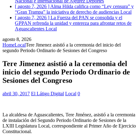
Nacional e Internacional de Ajedrez
Deportes
[ agosto 7, 2026 ]
Alma Hilda califica como “Ley censura” y
“Gran Trampa” la iniciativa de derecho de audiencias
Local
[ agosto 7, 2026 ]
La Fuerza del PAN se consolida y el
GPPAN refrenda la unidad y entereza para afrontar retos de
Aguascalientes
Local
agosto 8, 2026
Home
Local
Tere Jimenez asistió a la ceremonia del inicio del
segundo Periodo Ordinario de Sesiones del Congreso
Tere Jimenez asistió a la ceremonia del
inicio del segundo Periodo Ordinario de
Sesiones del Congreso
abril 30, 2017
El Látigo Digital
Local
0
La alcaldesa de Aguascalientes, Tere Jiménez, asistió a la ceremonia
de instalación del Segundo Periodo Ordinario de Sesiones de la
LXIII Legislatura Local, correspondiente al Primer Año de Ejercicio
Constitucional.