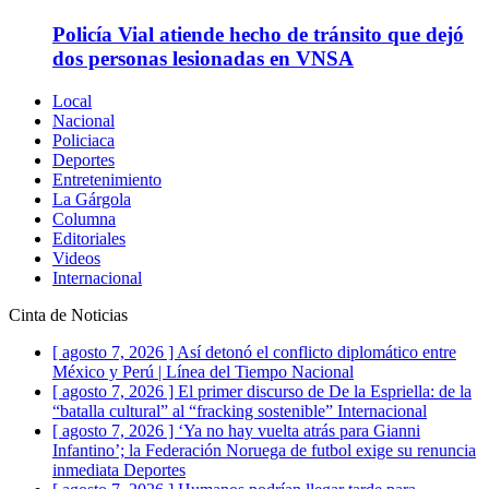
Policía Vial atiende hecho de tránsito que dejó
dos personas lesionadas en VNSA
Local
Nacional
Policiaca
Deportes
Entretenimiento
La Gárgola
Columna
Editoriales
Videos
Internacional
Cinta de Noticias
[ agosto 7, 2026 ]
Así detonó el conflicto diplomático entre
México y Perú | Línea del Tiempo
Nacional
[ agosto 7, 2026 ]
El primer discurso de De la Espriella: de la
“batalla cultural” al “fracking sostenible”
Internacional
[ agosto 7, 2026 ]
‘Ya no hay vuelta atrás para Gianni
Infantino’; la Federación Noruega de futbol exige su renuncia
inmediata
Deportes