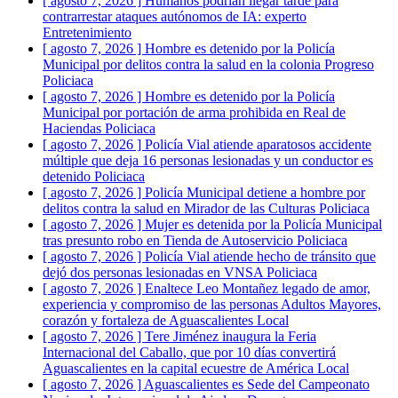
[ agosto 7, 2026 ]
Humanos podrían llegar tarde para
contrarrestar ataques autónomos de IA: experto
Entretenimiento
[ agosto 7, 2026 ]
Hombre es detenido por la Policía
Municipal por delitos contra la salud en la colonia Progreso
Policiaca
[ agosto 7, 2026 ]
Hombre es detenido por la Policía
Municipal por portación de arma prohibida en Real de
Haciendas
Policiaca
[ agosto 7, 2026 ]
Policía Vial atiende aparatosos accidente
múltiple que deja 16 personas lesionadas y un conductor es
detenido
Policiaca
[ agosto 7, 2026 ]
Policía Municipal detiene a hombre por
delitos contra la salud en Mirador de las Culturas
Policiaca
[ agosto 7, 2026 ]
Mujer es detenida por la Policía Municipal
tras presunto robo en Tienda de Autoservicio
Policiaca
[ agosto 7, 2026 ]
Policía Vial atiende hecho de tránsito que
dejó dos personas lesionadas en VNSA
Policiaca
[ agosto 7, 2026 ]
Enaltece Leo Montañez legado de amor,
experiencia y compromiso de las personas Adultos Mayores,
corazón y fortaleza de Aguascalientes
Local
[ agosto 7, 2026 ]
Tere Jiménez inaugura la Feria
Internacional del Caballo, que por 10 días convertirá
Aguascalientes en la capital ecuestre de América
Local
[ agosto 7, 2026 ]
Aguascalientes es Sede del Campeonato