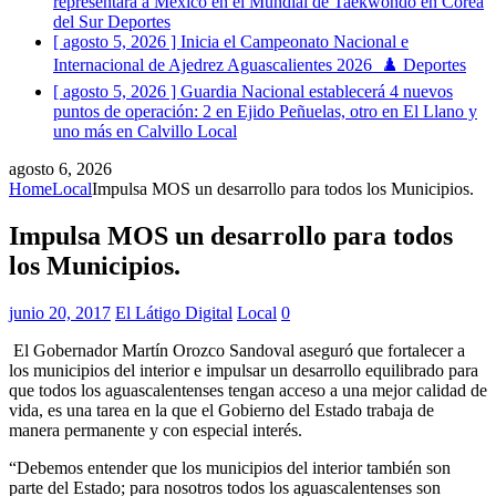
representará a México en el Mundial de Taekwondo en Corea
del Sur
Deportes
[ agosto 5, 2026 ]
Inicia el Campeonato Nacional e
Internacional de Ajedrez Aguascalientes 2026 ♟️
Deportes
[ agosto 5, 2026 ]
Guardia Nacional establecerá 4 nuevos
puntos de operación: 2 en Ejido Peñuelas, otro en El Llano y
uno más en Calvillo
Local
agosto 6, 2026
Home
Local
Impulsa MOS un desarrollo para todos los Municipios.
Impulsa MOS un desarrollo para todos
los Municipios.
junio 20, 2017
El Látigo Digital
Local
0
El Gobernador Martín Orozco Sandoval aseguró que fortalecer a
los municipios del interior e impulsar un desarrollo equilibrado para
que todos los aguascalentenses tengan acceso a una mejor calidad de
vida, es una tarea en la que el Gobierno del Estado trabaja de
manera permanente y con especial interés.
“Debemos entender que los municipios del interior también son
parte del Estado; para nosotros todos los aguascalentenses son