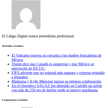
El Látigo Digital somos periodismo profesional
Artículos recientes
El Vaticano expresa su cercanía a las madres buscadoras de
México
Trump dice que Canadá es asquerosa y que México se
aprovechó de EE.UU.
FIFA advierte que no tolerará más ataques y expresa respaldo
a Infantino
Madonna y Kylie Minogue lanzan su primera colaboración
En el Operativo SAGAZ fue detenido en Calvillo un sujeto
con más de 250 grs de hierba verde al parecer marihuana
Comentarios recientes