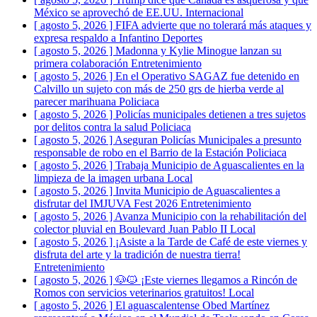
México se aprovechó de EE.UU.
Internacional
[ agosto 5, 2026 ]
FIFA advierte que no tolerará más ataques y
expresa respaldo a Infantino
Deportes
[ agosto 5, 2026 ]
Madonna y Kylie Minogue lanzan su
primera colaboración
Entretenimiento
[ agosto 5, 2026 ]
En el Operativo SAGAZ fue detenido en
Calvillo un sujeto con más de 250 grs de hierba verde al
parecer marihuana
Policiaca
[ agosto 5, 2026 ]
Policías municipales detienen a tres sujetos
por delitos contra la salud
Policiaca
[ agosto 5, 2026 ]
Aseguran Policías Municipales a presunto
responsable de robo en el Barrio de la Estación
Policiaca
[ agosto 5, 2026 ]
Trabaja Municipio de Aguascalientes en la
limpieza de la imagen urbana
Local
[ agosto 5, 2026 ]
Invita Municipio de Aguascalientes a
disfrutar del IMJUVA Fest 2026
Entretenimiento
[ agosto 5, 2026 ]
Avanza Municipio con la rehabilitación del
colector pluvial en Boulevard Juan Pablo II
Local
[ agosto 5, 2026 ]
¡Asiste a la Tarde de Café de este viernes y
disfruta del arte y la tradición de nuestra tierra!
Entretenimiento
[ agosto 5, 2026 ]
🐶🐱 ¡Este viernes llegamos a Rincón de
Romos con servicios veterinarios gratuitos!
Local
[ agosto 5, 2026 ]
El aguascalentense Obed Martínez