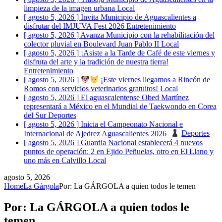
limpieza de la imagen urbana
Local
[ agosto 5, 2026 ]
Invita Municipio de Aguascalientes a
disfrutar del IMJUVA Fest 2026
Entretenimiento
[ agosto 5, 2026 ]
Avanza Municipio con la rehabilitación del
colector pluvial en Boulevard Juan Pablo II
Local
[ agosto 5, 2026 ]
¡Asiste a la Tarde de Café de este viernes y
disfruta del arte y la tradición de nuestra tierra!
Entretenimiento
[ agosto 5, 2026 ]
¡Este viernes llegamos a Rincón de
Romos con servicios veterinarios gratuitos!
Local
[ agosto 5, 2026 ]
El aguascalentense Obed Martínez
representará a México en el Mundial de Taekwondo en Corea
del Sur
Deportes
[ agosto 5, 2026 ]
Inicia el Campeonato Nacional e
Internacional de Ajedrez Aguascalientes 2026
Deportes
[ agosto 5, 2026 ]
Guardia Nacional establecerá 4 nuevos
puntos de operación: 2 en Ejido Peñuelas, otro en El Llano y
uno más en Calvillo
Local
agosto 5, 2026
Home
La Gárgola
Por: La GÁRGOLA a quien todos le temen
Por: La GÁRGOLA a quien todos le
temen