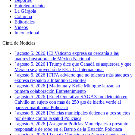
Deportes
Entretenimiento
La Gárgola
Columna
Editoriales
Videos
Internacional
Cinta de Noticias
[ agosto 5, 2026 ]
El Vaticano expresa su cercanía a las
madres buscadoras de México
Nacional
[ agosto 5, 2026 ]
Trump dice que Canadá es asquerosa y que
México se aprovechó de EE.UU.
Internacional
[ agosto 5, 2026 ]
FIFA advierte que no tolerará más ataques y
expresa respaldo a Infantino
Deportes
[ agosto 5, 2026 ]
Madonna y Kylie Minogue lanzan su
primera colaboración
Entretenimiento
[ agosto 5, 2026 ]
En el Operativo SAGAZ fue detenido en
Calvillo un sujeto con más de 250 grs de hierba verde al
parecer marihuana
Policiaca
[ agosto 5, 2026 ]
Policías municipales detienen a tres sujetos
por delitos contra la salud
Policiaca
[ agosto 5, 2026 ]
Aseguran Policías Municipales a presunto
responsable de robo en el Barrio de la Estación
Policiaca
[ agosto 5, 2026 ]
Trabaja Municipio de Aguascalientes en la