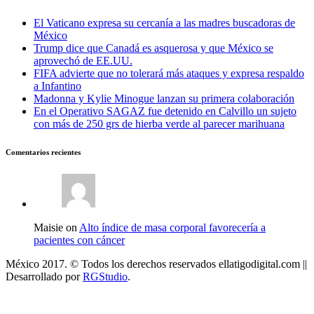
El Vaticano expresa su cercanía a las madres buscadoras de
México
Trump dice que Canadá es asquerosa y que México se
aprovechó de EE.UU.
FIFA advierte que no tolerará más ataques y expresa respaldo
a Infantino
Madonna y Kylie Minogue lanzan su primera colaboración
En el Operativo SAGAZ fue detenido en Calvillo un sujeto
con más de 250 grs de hierba verde al parecer marihuana
Comentarios recientes
Maisie on
Alto índice de masa corporal favorecería a
pacientes con cáncer
México 2017. © Todos los derechos reservados ellatigodigital.com ||
Desarrollado por
RGStudio
.