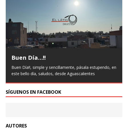
upendo, en
Así detonó el conflicto diplomáti
entre México y Perú | Línea del
Tiempo
SÍGUENOS EN FACEBOOK
Castillo fue arrestado por la policía en Lima mientras
trasladaba en auto con su familia hacia la embajada 
México para solicitar asilo político. La caída del
expresidente peruano Pedro Castillo en diciembre de
AUTORES
2022
[...]