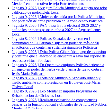
México” en un emotivo festejo
Entretenimiento
[ agosto 9, 2026 ]
Asegura Policía Municipal a sujeto por robo
calificado de motocicleta
Local
[ agosto 9, 2026 ]
Mujer es detenida por la Policía Municipal
por portación de arma prohibida en la zona centro
Policiaca
[ agosto 9, 2026 ]
PAN traza la ruta electoral 2026-2027 y
define los primeros pasos rumbo a 2027 en Aguascalientes
Local
[ agosto 8, 2026 ]
Policías Estatales detuvieron en la
comunidad de El Cariñan a sujeto en poder de más de 50
envoltorios que contenían sustancia granulada
Policiaca
[ agosto 8, 2026 ]
Evita Policía Cibernética pago de extorsión
y confirma que el afectado se encuentra a savo tras reporte de
secuestro virtual
Policiaca
[ agosto 8, 2026 ]
En Operativo conjunto Policías detienen a
un sujeto en poder de hierba verde y arma de fuego corta en
Jesús María
Policiaca
[ agosto 8, 2026 ]
Fortalece Municipio Arbolado urbano y
medio ambiente con reforestación en Boulevar José María
Chávez
Local
[ agosto 8, 2026 ]
Leo Montañez impulsa Programas de
Rehabilitación de Ciclovías
Local
[ agosto 8, 2026 ]
Realizan evaluación de competencias
básicas de la función policial a Oficiales de Seguridad Pública
Municipal
Policiaca