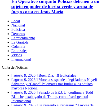
En Operativo conjunto Policías detienen a un
sujeto en poder de hierba verde y arma de
fuego corta en Jesús María
Local
Nacional
Policiaca
Deportes
Entretenimiento
La Gárgola
Columna
Editoriales
Videos
Internacional
Cinta de Noticias
[ agosto 9, 2026 ]
Buen Día…!!
Editoriales
[ agosto 9, 2026 ]
Morena suspende a legisladoras Nayeli
Salvatori y “Grace” Palomares tras burlas a los adultos
mayores
Nacional
[ agosto 9, 2026 ]
Senado de EE.UU. confirma a Todd
Blanche, exabogado de Trump, como fiscal general
Internacional
[ agosto 9, 2026 ]
Se presentó el programa “Amores de