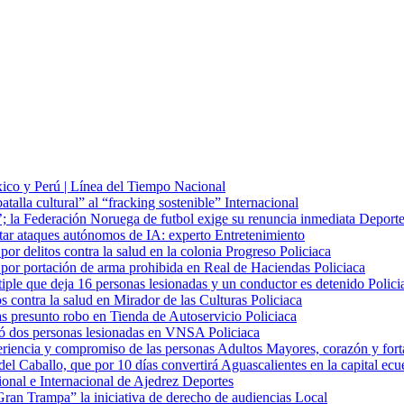
xico y Perú | Línea del Tiempo
Nacional
batalla cultural” al “fracking sostenible”
Internacional
o’; la Federación Noruega de futbol exige su renuncia inmediata
Deporte
star ataques autónomos de IA: experto
Entretenimiento
or delitos contra la salud en la colonia Progreso
Policiaca
 por portación de arma prohibida en Real de Haciendas
Policiaca
ltiple que deja 16 personas lesionadas y un conductor es detenido
Polici
s contra la salud en Mirador de las Culturas
Policiaca
ras presunto robo en Tienda de Autoservicio
Policiaca
dejó dos personas lesionadas en VNSA
Policiaca
riencia y compromiso de las personas Adultos Mayores, corazón y fort
del Caballo, que por 10 días convertirá Aguascalientes en la capital ec
onal e Internacional de Ajedrez
Deportes
ran Trampa” la iniciativa de derecho de audiencias
Local