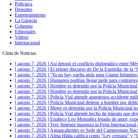
Policiaca
Deportes
Entretenimiento
La Gárgola
Columna
Editoriales
Videos
Internacional
Cinta de Noticias
[ agosto 7, 2026 ]
Así detonó el conflicto diplomático entre Mé
[ agosto 7, 2026 ]
El primer discurso de De la Espriella: de la “
[ agosto 7, 2026 ]
‘Ya no hay vuelta atrás para Gianni Infantin
[ agosto 7, 2026 ]
Humanos podrían llegar tarde para contrarre
[ agosto 7, 2026 ]
Hombre es detenido por la Policía Municipal p
[ agosto 7, 2026 ]
Hombre es detenido por la Policía Municipal
[ agosto 7, 2026 ]
Policía Vial atiende aparatosos accidente mú
[ agosto 7, 2026 ]
Policía Municipal detiene a hombre por delito
[ agosto 7, 2026 ]
Mujer es detenida por la Policía Municipal t
[ agosto 7, 2026 ]
Policía Vial atiende hecho de tránsito que 
[ agosto 7, 2026 ]
Enaltece Leo Montañez legado de amor, expe
[ agosto 7, 2026 ]
Tere Jiménez inaugura la Feria Internacional 
[ agosto 7, 2026 ]
Aguascalientes es Sede del Campeonato Naci
[ agosto 7, 2026 ]
Alma Hilda califica como “Ley censura” y “G