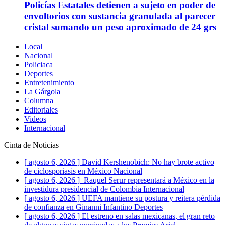
Policías Estatales detienen a sujeto en poder de
envoltorios con sustancia granulada al parecer
cristal sumando un peso aproximado de 24 grs
Local
Nacional
Policiaca
Deportes
Entretenimiento
La Gárgola
Columna
Editoriales
Videos
Internacional
Cinta de Noticias
[ agosto 6, 2026 ]
David Kershenobich: No hay brote activo
de ciclosporiasis en México
Nacional
[ agosto 6, 2026 ]
Raquel Serur representará a México en la
investidura presidencial de Colombia
Internacional
[ agosto 6, 2026 ]
UEFA mantiene su postura y reitera pérdida
de confianza en Ginanni Infantino
Deportes
[ agosto 6, 2026 ]
El estreno en salas mexicanas, el gran reto