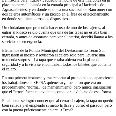
La historia para “Ripley”, sucedió la noche de este miércoles en la
plaza comercial ubicada en la entrada principal a Haciendas de
Aguascalientes, y en donde se ubica una sucursal de Bancomer con
dos cajeros automáticos y un kiosco en el área de estacionamiento
en donde se ubican otros dos dispositivos.
Un ciudadano que pretendía hacer uso de uno de los cajeros, al
entrar al kiosco se dio cuenta que una de las tapas no estaba bien
cerrada, y antes de asomarse para ver el interior, decidió llamar a los
servicios de emergencia.
Elementos de la Policía Municipal del Destacamento Terán Sur
ingresaron al kiosco y revisaron el cajero solo para llevarse una
tremenda sorpresa. La tapa que estaba abierta era la placa de
seguridad y a la vista se encontraban todos los billetes que contenía
el cajero.
En una primera instancia y tras reportar al propio banco, aparecieron
los trabajadores de SEPSA quienes argumentaron que era un
procedimiento “normal” de mantenimiento, pero nunca imaginaron
que el “error” fuera tan evidente como para exhibirse de esta forma.
Finalmente se logró conocer que al cerrar el cajero, la tapa no quedó
bien sellada y el empleado si metió la llave y corrió el pasador, pero
con la puerta prácticamente abierta. ¿Error?