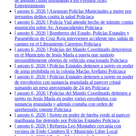
de algunas cintas nominadas a los Premios Ariel,
Entretenimiento
[ agosto 6, 2026 ]
Aseguran Policías Municipales a mujer por
presuntos delitos contra la salud
Policiaca
[ agosto 6, 2026 ]
Policía Vial atiende hecho de tránsito contra
guarnición sobre Av. Aguascalientes
Policiaca
[ agosto 6, 2026 ]
Bomberos del Estado, Policías Estatales y
Paramédicos de Cruz Roja intervienen accidente tipo salida de
camino en el Libramiento Carretero
Policiaca
[ agosto 6, 2026 ]
Policías del Mando Coordinado detuvieron
en el Municipio de Jesús María a pareja que sustrajo
presumiblemente objetos de vehículo estacionado
Policiaca
[ agosto 6, 2026 ]
Policías Estatales detienen a sujeto en poder
de arma prohibida en la colonia Macías Arellano
Policiaca
[ agosto 6, 2026 ]
Policías Estatales detienen a sujeto en poder
de envoltorios con sustancia granulada al parecer cristal
sumando un peso aproximado de 24 grs
Policiaca
[ agosto 6, 2026 ]
Policías del Mando Coordinado detienen a
sujeto en Jesús María en poder varios envoltorios con
sustancia granulada y además contaba con orden de
aprehensión vigente
Policiaca
[ agosto 6, 2026 ]
Sujeto en poder de hierba verde al parecer
marihuana fue detenido por Policías Estatales
Policiaca
[ agosto 6, 2026 ]
Refuerza Leo Montañez cercanía con
vecinos de Ejido Cumbres II y Municipio Libre
Local