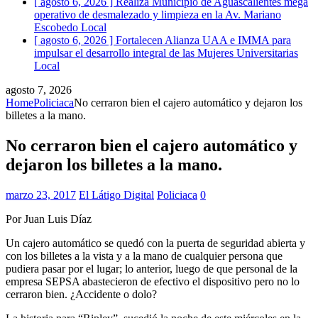
[ agosto 6, 2026 ]
Realiza Municipio de Aguascalientes mega
operativo de desmalezado y limpieza en la Av. Mariano
Escobedo
Local
[ agosto 6, 2026 ]
Fortalecen Alianza UAA e IMMA para
impulsar el desarrollo integral de las Mujeres Universitarias
Local
agosto 7, 2026
Home
Policiaca
No cerraron bien el cajero automático y dejaron los
billetes a la mano.
No cerraron bien el cajero automático y
dejaron los billetes a la mano.
marzo 23, 2017
El Látigo Digital
Policiaca
0
Por Juan Luis Díaz
Un cajero automático se quedó con la puerta de seguridad abierta y
con los billetes a la vista y a la mano de cualquier persona que
pudiera pasar por el lugar; lo anterior, luego de que personal de la
empresa SEPSA abastecieron de efectivo el dispositivo pero no lo
cerraron bien. ¿Accidente o dolo?