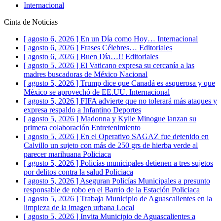
Internacional
Cinta de Noticias
[ agosto 6, 2026 ]
En un Día como Hoy…
Internacional
[ agosto 6, 2026 ]
Frases Célebres…
Editoriales
[ agosto 6, 2026 ]
Buen Día…!!
Editoriales
[ agosto 5, 2026 ]
El Vaticano expresa su cercanía a las
madres buscadoras de México
Nacional
[ agosto 5, 2026 ]
Trump dice que Canadá es asquerosa y que
México se aprovechó de EE.UU.
Internacional
[ agosto 5, 2026 ]
FIFA advierte que no tolerará más ataques y
expresa respaldo a Infantino
Deportes
[ agosto 5, 2026 ]
Madonna y Kylie Minogue lanzan su
primera colaboración
Entretenimiento
[ agosto 5, 2026 ]
En el Operativo SAGAZ fue detenido en
Calvillo un sujeto con más de 250 grs de hierba verde al
parecer marihuana
Policiaca
[ agosto 5, 2026 ]
Policías municipales detienen a tres sujetos
por delitos contra la salud
Policiaca
[ agosto 5, 2026 ]
Aseguran Policías Municipales a presunto
responsable de robo en el Barrio de la Estación
Policiaca
[ agosto 5, 2026 ]
Trabaja Municipio de Aguascalientes en la
limpieza de la imagen urbana
Local
[ agosto 5, 2026 ]
Invita Municipio de Aguascalientes a