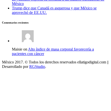
México
Trump dice que Canadá es asquerosa y que México se
aprovechó de EE.UU.
Comentarios recientes
Maisie on
Alto índice de masa corporal favorecería a
pacientes con cáncer
México 2017. © Todos los derechos reservados ellatigodigital.com ||
Desarrollado por
RGStudio
.