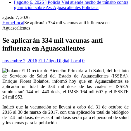
[ agosto 6, 2026 ]
Policía Vial atiende hecho de tránsito contra
guarnición sobre Av. Aguascalientes
Policiaca
agosto 7, 2026
Home
Local
Se aplicarán 334 mil vacunas anti influenza en
Aguascalientes
Se aplicarán 334 mil vacunas anti
influenza en Aguascalientes
noviembre 2, 2016
El Látigo Digital
Local
0
El Director de Atención Primaria a la Salud, del Instituto
de Servicios de Salud del Estado de Aguascalientes (ISSEA),
Enrique Flores Bolaños, informó hoy que en Aguascalientes se
aplicarán un total de 334 mil dosis de las cuales el ISSEA
suministrará 144 mil 440 dosis, el IMSS 164 mil 607 y el ISSSTE
24 mil 953.
Indicó que la vacunación se llevará a cabo del 31 de octubre de
2016 al 30 de marzo de 2017, con una aplicación total de biológico
de 144 mil dosis, de estas 4 mil dosis serán para el personal de salud
y los demás para la población.