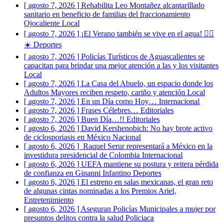
[ agosto 7, 2026 ]
Rehabilita Leo Montañez alcantarillado
sanitario en beneficio de familias del fraccionamiento
Ojocaliente
Local
[ agosto 7, 2026 ]
¡El Verano también se vive en el agua! 🏊‍♀️
☀️
Deportes
[ agosto 7, 2026 ]
Policías Turísticos de Aguascalientes se
capacitan para brindar una mejor atención a las y los visitantes
Local
[ agosto 7, 2026 ]
La Casa del Abuelo, un espacio donde los
Adultos Mayores reciben respeto, cariño y atención
Local
[ agosto 7, 2026 ]
En un Día como Hoy…
Internacional
[ agosto 7, 2026 ]
Frases Célebres…
Editoriales
[ agosto 7, 2026 ]
Buen Día…!!
Editoriales
[ agosto 6, 2026 ]
David Kershenobich: No hay brote activo
de ciclosporiasis en México
Nacional
[ agosto 6, 2026 ]
Raquel Serur representará a México en la
investidura presidencial de Colombia
Internacional
[ agosto 6, 2026 ]
UEFA mantiene su postura y reitera pérdida
de confianza en Ginanni Infantino
Deportes
[ agosto 6, 2026 ]
El estreno en salas mexicanas, el gran reto
de algunas cintas nominadas a los Premios Ariel,
Entretenimiento
[ agosto 6, 2026 ]
Aseguran Policías Municipales a mujer por
presuntos delitos contra la salud
Policiaca