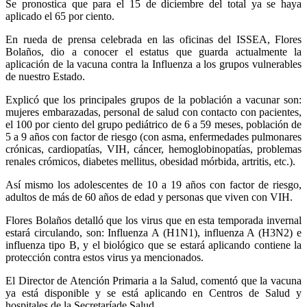
Se pronostica que para el 15 de diciembre del total ya se haya
aplicado el 65 por ciento.
En rueda de prensa celebrada en las oficinas del ISSEA, Flores
Bolaños, dio a conocer el estatus que guarda actualmente la
aplicación de la vacuna contra la Influenza a los grupos vulnerables
de nuestro Estado.
Explicó que los principales grupos de la población a vacunar son:
mujeres embarazadas, personal de salud con contacto con pacientes,
el 100 por ciento del grupo pediátrico de 6 a 59 meses, población de
5 a 9 años con factor de riesgo (con asma, enfermedades pulmonares
crónicas, cardiopatías, VIH, cáncer, hemoglobinopatías, problemas
renales crómicos, diabetes mellitus, obesidad mórbida, artritis, etc.).
Así mismo los adolescentes de 10 a 19 años con factor de riesgo,
adultos de más de 60 años de edad y personas que viven con VIH.
Flores Bolaños detalló que los virus que en esta temporada invernal
estará circulando, son: Influenza A (H1N1), influenza A (H3N2) e
influenza tipo B, y el biológico que se estará aplicando contiene la
protección contra estos virus ya mencionados.
El Director de Atención Primaria a la Salud, comentó que la vacuna
ya está disponible y se está aplicando en Centros de Salud y
hospitales de la Secretaríade Salud.