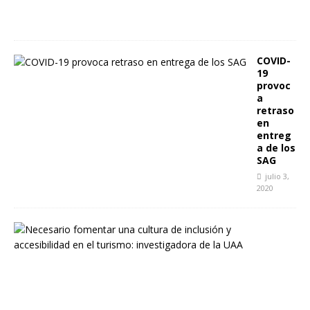
2
6
COVID-
19
provoc
a
retraso
en
entreg
a de los
SAG
julio 3,
2020
N
e
c
e
s
a
r