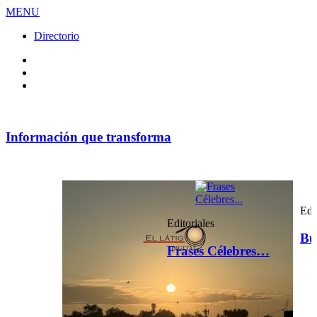
MENU
Directorio
Facebook
Videos
Policy
Información que transforma
Edi
Editoriales
Bu
Frases Célebres…