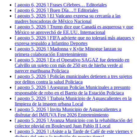
[ agosto 6, 2026 ]
Frases Célebres…
Editoriales
[ agosto 6, 2026 ]
Buen Día…!!
Editoriales
[ agosto 5, 2026 ]
El Vaticano expresa su cercanía a las
madres buscadoras de México
Nacional
[ agosto 5, 2026 ]
Trump dice que Canadá es asquerosa y que
México se aprovechó de EE.UU.
Internacional
[ agosto 5, 2026 ]
FIFA advierte que no tolerará más ataques y
expresa respaldo a Infantino
Deportes
[ agosto 5, 2026 ]
Madonna y Kylie Minogue lanzan su
primera colaboración
Entretenimiento
[ agosto 5, 2026 ]
En el Operativo SAGAZ fue detenido en
Calvillo un sujeto con más de 250 grs de hierba verde al
parecer marihuana
Policiaca
[ agosto 5, 2026 ]
Policías municipales detienen a tres sujetos
por delitos contra la salud
Policiaca
[ agosto 5, 2026 ]
Aseguran Policías Municipales a presunto
responsable de robo en el Barrio de la Estación
Policiaca
[ agosto 5, 2026 ]
Trabaja Municipio de Aguascalientes en la
limpieza de la imagen urbana
Local
[ agosto 5, 2026 ]
Invita Municipio de Aguascalientes a
disfrutar del IMJUVA Fest 2026
Entretenimiento
[ agosto 5, 2026 ]
Avanza Municipio con la rehabilitación del
colector pluvial en Boulevard Juan Pablo II
Local
[ agosto 5, 2026 ]
¡Asiste a la Tarde de Café de este viernes y
disfruta del arte y la tradición de nuestra tierra!