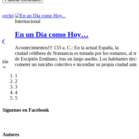
Internacional
En un Día como Hoy…
 y
Acontecimientos!!! 133 a. C.: En la actual España, la
ciudad celtíbera de Numancia es tomada por los romanos, al m
de Escipión Emiliano, tras un largo asedio. Los habitantes deci
ación
cometer un suicidio colectivo e incendiar su propia ciudad ante
dos,
convertirse en prisioneros. 953: en
[...]
ciales
1
2
3
4
5
Síguenos en Facebook
Autores