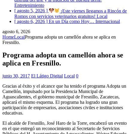
Entretenimiento
[ agosto 5, 2026 ]
¡Este viernes llegamos a Rincón de
Romos con servicios veterinarios gratuitos!
Local
[ agosto 6, 2026 ]
En un Día como Hoy…
Internacional
agosto 6, 2026
Home
Local
Programa adopta un camellón ahora se aplica en
Fresnillo.
Programa adopta un camellón ahora se
aplica en Fresnillo.
junio 30, 2017
El Látigo Digital
Local
0
Gracias al éxito y el alcance que ha tenido el programa Adopta un
Camellón, impulsado por la Presidencia Municipal de
Aguascalientes, el gobierno municipal de Fresnillo, Zacatecas,
aplicará el mismo esquema. El programa ha logrado una gran
participación de empresarios, asociaciones civiles e instituciones
educativas.
El alcalde de Fresnillo, José Haro de la Torre, encabezó un evento
en el que entregó un reconocimiento al Secretario de Servicios
Públicos del H. Ayuntamiento de Aguascalientes, Héctor Eduardo