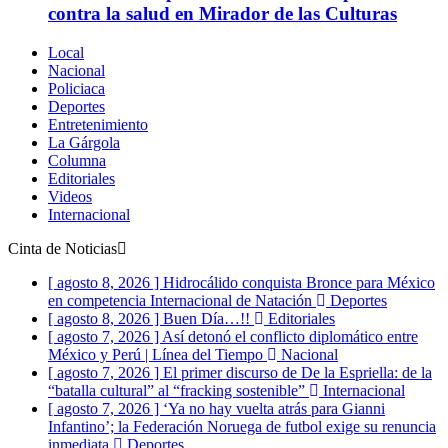
contra la salud en Mirador de las Culturas
Local
Nacional
Policiaca
Deportes
Entretenimiento
La Gárgola
Columna
Editoriales
Videos
Internacional
Cinta de Noticias
[ agosto 8, 2026 ]
Hidrocálido conquista Bronce para México
en competencia Internacional de Natación
Deportes
[ agosto 8, 2026 ]
Buen Día…!!
Editoriales
[ agosto 7, 2026 ]
Así detonó el conflicto diplomático entre
México y Perú | Línea del Tiempo
Nacional
[ agosto 7, 2026 ]
El primer discurso de De la Espriella: de la
“batalla cultural” al “fracking sostenible”
Internacional
[ agosto 7, 2026 ]
‘Ya no hay vuelta atrás para Gianni
Infantino’; la Federación Noruega de futbol exige su renuncia
inmediata
Deportes