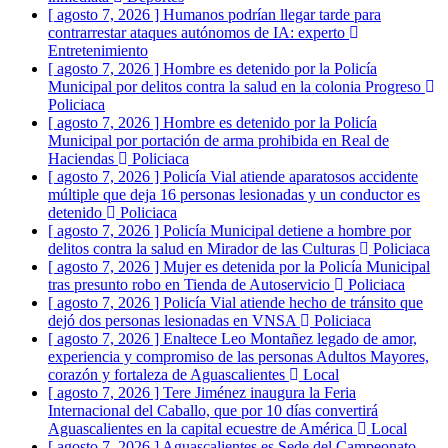
[ agosto 7, 2026 ]
Humanos podrían llegar tarde para
contrarrestar ataques autónomos de IA: experto
Entretenimiento
[ agosto 7, 2026 ]
Hombre es detenido por la Policía
Municipal por delitos contra la salud en la colonia Progreso
Policiaca
[ agosto 7, 2026 ]
Hombre es detenido por la Policía
Municipal por portación de arma prohibida en Real de
Haciendas
Policiaca
[ agosto 7, 2026 ]
Policía Vial atiende aparatosos accidente
múltiple que deja 16 personas lesionadas y un conductor es
detenido
Policiaca
[ agosto 7, 2026 ]
Policía Municipal detiene a hombre por
delitos contra la salud en Mirador de las Culturas
Policiaca
[ agosto 7, 2026 ]
Mujer es detenida por la Policía Municipal
tras presunto robo en Tienda de Autoservicio
Policiaca
[ agosto 7, 2026 ]
Policía Vial atiende hecho de tránsito que
dejó dos personas lesionadas en VNSA
Policiaca
[ agosto 7, 2026 ]
Enaltece Leo Montañez legado de amor,
experiencia y compromiso de las personas Adultos Mayores,
corazón y fortaleza de Aguascalientes
Local
[ agosto 7, 2026 ]
Tere Jiménez inaugura la Feria
Internacional del Caballo, que por 10 días convertirá
Aguascalientes en la capital ecuestre de América
Local
[ agosto 7, 2026 ]
Aguascalientes es Sede del Campeonato