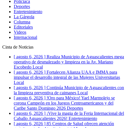
Policiaca
Deportes
Entretenimiento
La Gárgola
Columna
Editoriales
Videos
Internacional
Cinta de Noticias
[ agosto 6, 2026 ]
Realiza Municipio de Aguascalientes mega
operativo de desmalezado y limpieza en la Av. Mariano
Escobedo
Local
[ agosto 6, 2026 ]
Fortalecen Alianza UAA e IMMA para
impulsar el desarrollo integral de las Mujeres Universitarias
Local
[ agosto 6, 2026 ]
Continúa Municipio de Aguascalientes con
la limpieza preventiva de caimanes
Local
[ agosto 6, 2026 ]
!Oro para México! Yael Marmolejo se
corona Campeón en los Juegos Centroamericanos y del
Caribe Santo Domingo 2026
Deportes
[ agosto 6, 2026 ]
¡Vive la magia de la Feria Internacional del
Caballo Aguascalientes 2026!
Entretenimiento
[ agosto 6, 2026 ]
85 Centros de Salud ofrecen atención