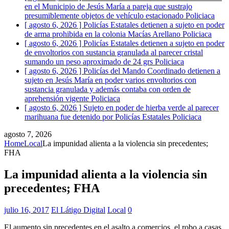
en el Municipio de Jesús María a pareja que sustrajo
presumiblemente objetos de vehículo estacionado
Policiaca
[ agosto 6, 2026 ]
Policías Estatales detienen a sujeto en poder
de arma prohibida en la colonia Macías Arellano
Policiaca
[ agosto 6, 2026 ]
Policías Estatales detienen a sujeto en poder
de envoltorios con sustancia granulada al parecer cristal
sumando un peso aproximado de 24 grs
Policiaca
[ agosto 6, 2026 ]
Policías del Mando Coordinado detienen a
sujeto en Jesús María en poder varios envoltorios con
sustancia granulada y además contaba con orden de
aprehensión vigente
Policiaca
[ agosto 6, 2026 ]
Sujeto en poder de hierba verde al parecer
marihuana fue detenido por Policías Estatales
Policiaca
agosto 7, 2026
Home
Local
La impunidad alienta a la violencia sin precedentes;
FHA
La impunidad alienta a la violencia sin
precedentes; FHA
julio 16, 2017
El Látigo Digital
Local
0
El aumento sin precedentes en el asalto a comercios, el robo a casas