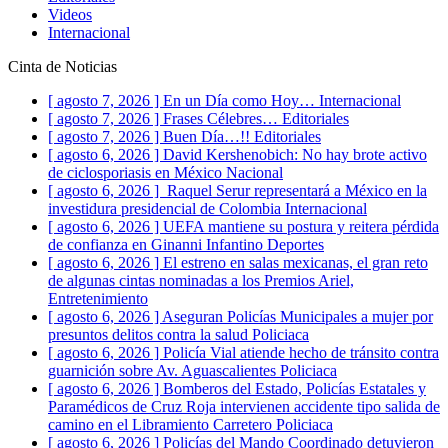
Videos
Internacional
Cinta de Noticias
[ agosto 7, 2026 ]
En un Día como Hoy…
Internacional
[ agosto 7, 2026 ]
Frases Célebres…
Editoriales
[ agosto 7, 2026 ]
Buen Día…!!
Editoriales
[ agosto 6, 2026 ]
David Kershenobich: No hay brote activo
de ciclosporiasis en México
Nacional
[ agosto 6, 2026 ]
Raquel Serur representará a México en la
investidura presidencial de Colombia
Internacional
[ agosto 6, 2026 ]
UEFA mantiene su postura y reitera pérdida
de confianza en Ginanni Infantino
Deportes
[ agosto 6, 2026 ]
El estreno en salas mexicanas, el gran reto
de algunas cintas nominadas a los Premios Ariel,
Entretenimiento
[ agosto 6, 2026 ]
Aseguran Policías Municipales a mujer por
presuntos delitos contra la salud
Policiaca
[ agosto 6, 2026 ]
Policía Vial atiende hecho de tránsito contra
guarnición sobre Av. Aguascalientes
Policiaca
[ agosto 6, 2026 ]
Bomberos del Estado, Policías Estatales y
Paramédicos de Cruz Roja intervienen accidente tipo salida de
camino en el Libramiento Carretero
Policiaca
[ agosto 6, 2026 ]
Policías del Mando Coordinado detuvieron