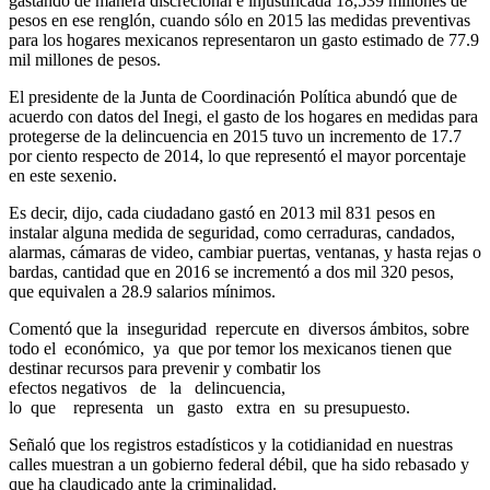
gastando de manera discrecional e injustificada 18,539 millones de
pesos en ese renglón, cuando sólo en 2015 las medidas preventivas
para los hogares mexicanos representaron un gasto estimado de 77.9
mil millones de pesos.
El presidente de la Junta de Coordinación Política abundó que de
acuerdo con datos del Inegi, el gasto de los hogares en medidas para
protegerse de la delincuencia en 2015 tuvo un incremento de 17.7
por ciento respecto de 2014, lo que representó el mayor porcentaje
en este sexenio.
Es decir, dijo, cada ciudadano gastó en 2013 mil 831 pesos en
instalar alguna medida de seguridad, como cerraduras, candados,
alarmas, cámaras de video, cambiar puertas, ventanas, y hasta rejas o
bardas, cantidad que en 2016 se incrementó a dos mil 320 pesos,
que equivalen a 28.9 salarios mínimos.
Comentó que la inseguridad repercute en diversos ámbitos, sobre
todo el económico, ya que por temor los mexicanos tienen que
destinar recursos para prevenir y combatir los
efectos negativos de la delincuencia,
lo que representa un gasto extra en su presupuesto.
Señaló que los registros estadísticos y la cotidianidad en nuestras
calles muestran a un gobierno federal débil, que ha sido rebasado y
que ha claudicado ante la criminalidad.