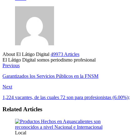
About El Látigo Digital
49973 Articles
El Látigo Digital somos periodismo profesional
Website
Facebook
Previous
Garantizados los Servicios Públicos en la FNSM
Next
1,224 vacantes, de las cuales 72 son para profesionistas (6.00%);
Related Articles
Local