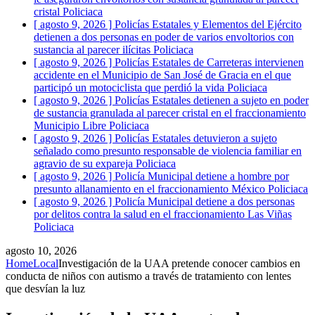
cristal
Policiaca
[ agosto 9, 2026 ]
Policías Estatales y Elementos del Ejército
detienen a dos personas en poder de varios envoltorios con
sustancia al parecer ilícitas
Policiaca
[ agosto 9, 2026 ]
Policías Estatales de Carreteras intervienen
accidente en el Municipio de San José de Gracia en el que
participó un motociclista que perdió la vida
Policiaca
[ agosto 9, 2026 ]
Policías Estatales detienen a sujeto en poder
de sustancia granulada al parecer cristal en el fraccionamiento
Municipio Libre
Policiaca
[ agosto 9, 2026 ]
Policías Estatales detuvieron a sujeto
señalado como presunto responsable de violencia familiar en
agravio de su expareja
Policiaca
[ agosto 9, 2026 ]
Policía Municipal detiene a hombre por
presunto allanamiento en el fraccionamiento México
Policiaca
[ agosto 9, 2026 ]
Policía Municipal detiene a dos personas
por delitos contra la salud en el fraccionamiento Las Viñas
Policiaca
agosto 10, 2026
Home
Local
Investigación de la UAA pretende conocer cambios en
conducta de niños con autismo a través de tratamiento con lentes
que desvían la luz