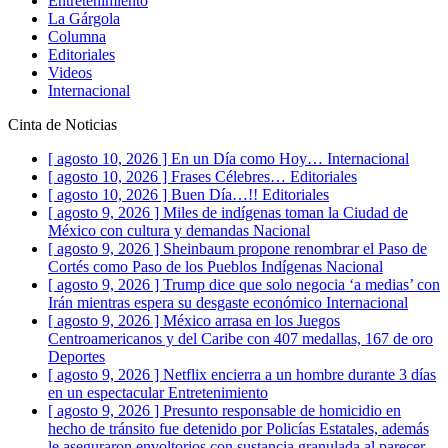
Entretenimiento
La Gárgola
Columna
Editoriales
Videos
Internacional
Cinta de Noticias
[ agosto 10, 2026 ]
En un Día como Hoy…
Internacional
[ agosto 10, 2026 ]
Frases Célebres…
Editoriales
[ agosto 10, 2026 ]
Buen Día…!!
Editoriales
[ agosto 9, 2026 ]
Miles de indígenas toman la Ciudad de
México con cultura y demandas
Nacional
[ agosto 9, 2026 ]
Sheinbaum propone renombrar el Paso de
Cortés como Paso de los Pueblos Indígenas
Nacional
[ agosto 9, 2026 ]
Trump dice que solo negocia ‘a medias’ con
Irán mientras espera su desgaste económico
Internacional
[ agosto 9, 2026 ]
México arrasa en los Juegos
Centroamericanos y del Caribe con 407 medallas, 167 de oro
Deportes
[ agosto 9, 2026 ]
Netflix encierra a un hombre durante 3 días
en un espectacular
Entretenimiento
[ agosto 9, 2026 ]
Presunto responsable de homicidio en
hecho de tránsito fue detenido por Policías Estatales, además
le aseguraron envoltorios con sustancia granulada al parecer