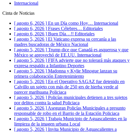
Internacional
Cinta de Noticias
[ agosto 6, 2026 ]
En un Día como Hoy…
Internacional
[ agosto 6, 2026 ]
Frases Célebres…
Editoriales
[ agosto 6, 2026 ]
Buen Día…!!
Editoriales
[ agosto 5, 2026 ]
El Vaticano expresa su cercanía a las
madres buscadoras de México
Nacional
[ agosto 5, 2026 ]
Trump dice que Canadá es asquerosa y que
México se aprovechó de EE.UU.
Internacional
[ agosto 5, 2026 ]
FIFA advierte que no tolerará más ataques y
expresa respaldo a Infantino
Deportes
[ agosto 5, 2026 ]
Madonna y Kylie Minogue lanzan su
primera colaboración
Entretenimiento
[ agosto 5, 2026 ]
En el Operativo SAGAZ fue detenido en
Calvillo un sujeto con más de 250 grs de hierba verde al
parecer marihuana
Policiaca
[ agosto 5, 2026 ]
Policías municipales detienen a tres sujetos
por delitos contra la salud
Policiaca
[ agosto 5, 2026 ]
Aseguran Policías Municipales a presunto
responsable de robo en el Barrio de la Estación
Policiaca
[ agosto 5, 2026 ]
Trabaja Municipio de Aguascalientes en la
limpieza de la imagen urbana
Local
[ agosto 5, 2026 ]
Invita Municipio de Aguascalientes a