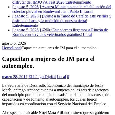
disfrutar del IMJUVA Fest 2026
Entretenimiento
[ agosto 5, 2026 ]
Avanza Municipio con la rehabilitación del
colector pluvial en Boulevard Juan Pablo II
Local
[ agosto 5, 2026 ]
¡Asiste a la Tarde de Café de este viernes y
disfruta del arte y la tradición de nuestra tierra!
Entretenimiento
[ agosto 5, 2026 ]
🐶🐱 ¡Este viernes llegamos a Rincón de
Romos con servicios veterinarios gratuitos!
Local
agosto 6, 2026
Home
Local
Capacitan a mujeres de JM para el autoempleo.
Capacitan a mujeres de JM para el
autoempleo.
marzo 28, 2017
El Látigo Digital
Local
0
La Secretaría de Desarrollo Económico del municipio de Jesús
María, entregó reconocimientos a mujeres de las seis delegaciones
del municipio por haber concluido satisfactoriamente los cursos de
capacitación y de fomento al autoempleo, los cuales fueron
impartidos en coordinación con el Servicio Nacional del Empleo.
Al respecto, el alcalde Noel Mata Atilano sostuvo que su gobierno