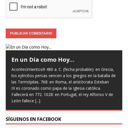
a,
 de
e
SÍGUENOS EN FACEBOOK
Frases Célebres…