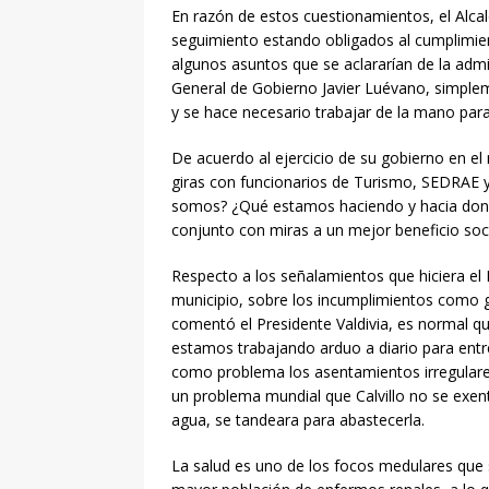
Barrio de la Estación
En razón de estos cuestionamientos, el Alca
seguimiento estando obligados al cumplimien
[ agosto 5, 2026 ]
Traba
algunos asuntos que se aclararían de la admi
urbana
LOCAL
General de Gobierno Javier Luévano, simple
y se hace necesario trabajar de la mano par
[ agosto 5, 2026 ]
Invit
De acuerdo al ejercicio de su gobierno en el 
ENTRETENIMIENTO
giras con funcionarios de Turismo, SEDRAE
[ agosto 5, 2026 ]
Avanz
somos? ¿Qué estamos haciendo y hacia donde
conjunto con miras a un mejor beneficio soci
Boulevard Juan Pablo II
[ agosto 5, 2026 ]
¡Asis
Respecto a los señalamientos que hiciera el 
municipio, sobre los incumplimientos como g
tradición de nuestra tie
comentó el Presidente Valdivia, es normal qu
[ agosto 5, 2026 ]
🐶🐱 
estamos trabajando arduo a diario para entr
como problema los asentamientos irregulares
veterinarios gratuitos!
un problema mundial que Calvillo no se exent
agua, se tandeara para abastecerla.
[ agosto 6, 2026 ]
En u
La salud es uno de los focos medulares que s