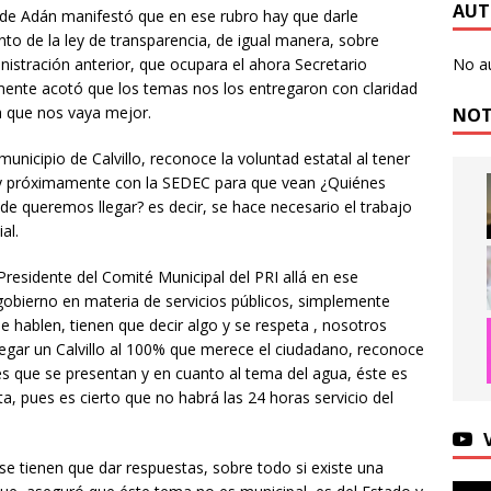
AUT
POLICIACA
lde Adán manifestó que en ese rubro hay que darle
to de la ley de transparencia, de igual manera, sobre
ja Municipio de Aguascalientes en la limpieza de la imagen
nistración anterior, que ocupara el ahora Secretario
No a
mente acotó que los temas nos los entregaron con claridad
a que nos vaya mejor.
NOT
a Municipio de Aguascalientes a disfrutar del IMJUVA Fest 2026
municipio de Calvillo, reconoce la voluntad estatal al tener
 y próximamente con la SEDEC para que vean ¿Quiénes
a Municipio con la rehabilitación del colector pluvial en
 queremos llegar? es decir, se hace necesario el trabajo
al.
LOCAL
te a la Tarde de Café de este viernes y disfruta del arte y la
Presidente del Comité Municipal del PRI allá en ese
obierno en materia de servicios públicos, simplemente
rra!
ENTRETENIMIENTO
e hablen, tienen que decir algo y se respeta , nosotros
¡Este viernes llegamos a Rincón de Romos con servicios
egar un Calvillo al 100% que merece el ciudadano, reconoce
 que se presentan y en cuanto al tema del agua, éste es
LOCAL
a, pues es cierto que no habrá las 24 horas servicio del
n Día como Hoy…
INTERNACIONAL
e tienen que dar respuestas, sobre todo si existe una