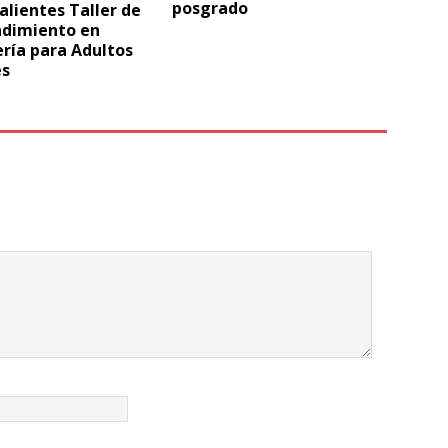
posgrado
lientes Taller de
dimiento en
ría para Adultos
s