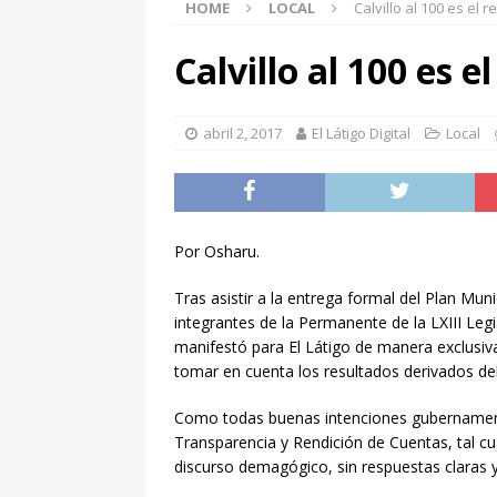
HOME
LOCAL
Calvillo al 100 es el r
[ agosto 5, 2026 ]
El Va
NACIONAL
Calvillo al 100 es e
[ agosto 5, 2026 ]
Trump
EE.UU.
INTERNACION
abril 2, 2017
El Látigo Digital
Local
[ agosto 5, 2026 ]
FIFA 
Infantino
DEPORTES
[ agosto 5, 2026 ]
Madon
Por Osharu.
ENTRETENIMIENTO
Tras asistir a la entrega formal del Plan Mun
[ agosto 5, 2026 ]
En el
integrantes de la Permanente de la LXIII Legi
manifestó para El Látigo de manera exclusiv
250 grs de hierba verde
tomar en cuenta los resultados derivados del
[ agosto 5, 2026 ]
Polic
Como todas buenas intenciones gubernamenta
POLICIACA
Transparencia y Rendición de Cuentas, tal c
discurso demagógico, sin respuestas claras y 
[ agosto 5, 2026 ]
Asegu