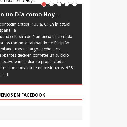
En un Día como Hoy…
Frases Céle
contecimientos!!! 133 a. C.: En la actual
“No mires al reloj, h
spaña, la
Sigue moviéndote” 
iudad celtíbera de Numancia es tomada
or los romanos, al mando de Escipión
miliano, tras un largo asedio. Los
abitantes deciden cometer un suicidio
olectivo e incendiar su propia ciudad
ntes que convertirse en prisioneros. 953:
n
[...]
UENOS EN FACEBOOK