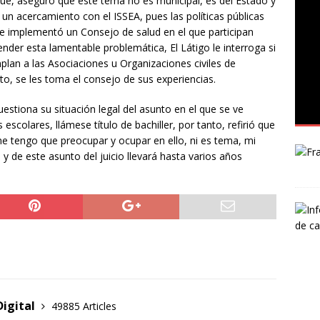
ue, aseguró que éste tema no es municipal, es del Estado y
 un acercamiento con el ISSEA, pues las políticas públicas
se implementó un Consejo de salud en el que participan
ender esta lamentable problemática, El Látigo le interroga si
an a las Asociaciones u Organizaciones civiles de
o, se les toma el consejo de sus experiencias.
estiona su situación legal del asunto en el que se ve
scolares, llámese título de bachiller, por tanto, refirió que
me tengo que preocupar y ocupar en ello, ni es tema, mi
 y de este asunto del juicio llevará hasta varios años
Digital
49885 Articles