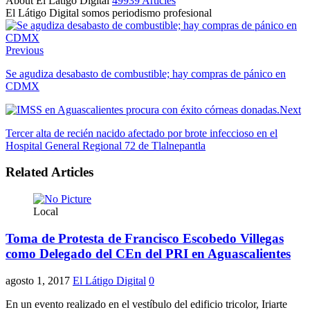
About El Látigo Digital
49939 Articles
El Látigo Digital somos periodismo profesional
Website
Facebook
Previous
Se agudiza desabasto de combustible; hay compras de pánico en
CDMX
Next
Tercer alta de recién nacido afectado por brote infeccioso en el
Hospital General Regional 72 de Tlalnepantla
Related Articles
Local
Toma de Protesta de Francisco Escobedo Villegas
como Delegado del CEn del PRI en Aguascalientes
agosto 1, 2017
El Látigo Digital
0
En un evento realizado en el vestíbulo del edificio tricolor, Iriarte