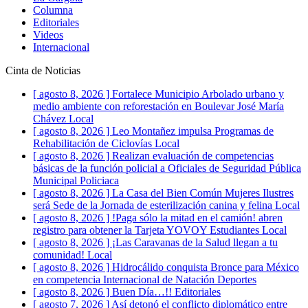
Columna
Editoriales
Videos
Internacional
Cinta de Noticias
[ agosto 8, 2026 ]
Fortalece Municipio Arbolado urbano y
medio ambiente con reforestación en Boulevar José María
Chávez
Local
[ agosto 8, 2026 ]
Leo Montañez impulsa Programas de
Rehabilitación de Ciclovías
Local
[ agosto 8, 2026 ]
Realizan evaluación de competencias
básicas de la función policial a Oficiales de Seguridad Pública
Municipal
Policiaca
[ agosto 8, 2026 ]
La Casa del Bien Común Mujeres Ilustres
será Sede de la Jornada de esterilización canina y felina
Local
[ agosto 8, 2026 ]
!Paga sólo la mitad en el camión! abren
registro para obtener la Tarjeta YOVOY Estudiantes
Local
[ agosto 8, 2026 ]
¡Las Caravanas de la Salud llegan a tu
comunidad!
Local
[ agosto 8, 2026 ]
Hidrocálido conquista Bronce para México
en competencia Internacional de Natación
Deportes
[ agosto 8, 2026 ]
Buen Día…!!
Editoriales
[ agosto 7, 2026 ]
Así detonó el conflicto diplomático entre