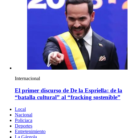
Internacional
El primer discurso de De la Espriella: de la
“batalla cultural” al “fracking sostenible”
Local
Nacional
Policiaca
Deportes
Entretenimiento
La Gárgola