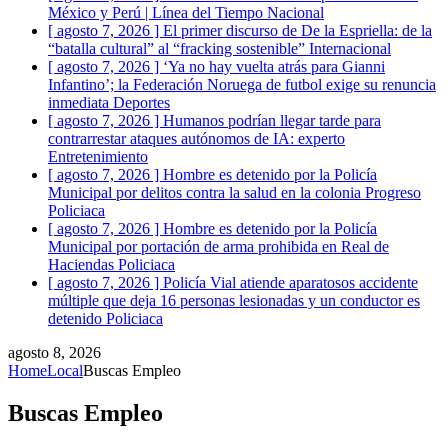
México y Perú | Línea del Tiempo
Nacional
[ agosto 7, 2026 ]
El primer discurso de De la Espriella: de la
“batalla cultural” al “fracking sostenible”
Internacional
[ agosto 7, 2026 ]
‘Ya no hay vuelta atrás para Gianni
Infantino’; la Federación Noruega de futbol exige su renuncia
inmediata
Deportes
[ agosto 7, 2026 ]
Humanos podrían llegar tarde para
contrarrestar ataques autónomos de IA: experto
Entretenimiento
[ agosto 7, 2026 ]
Hombre es detenido por la Policía
Municipal por delitos contra la salud en la colonia Progreso
Policiaca
[ agosto 7, 2026 ]
Hombre es detenido por la Policía
Municipal por portación de arma prohibida en Real de
Haciendas
Policiaca
[ agosto 7, 2026 ]
Policía Vial atiende aparatosos accidente
múltiple que deja 16 personas lesionadas y un conductor es
detenido
Policiaca
agosto 8, 2026
Home
Local
Buscas Empleo
Buscas Empleo