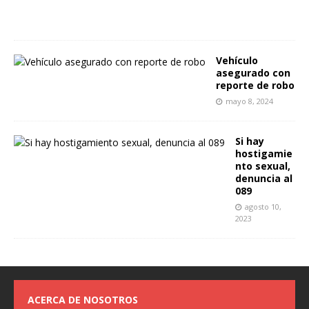
2
3
Vehículo
asegurado con
reporte de robo
mayo 8, 2024
Si hay
hostigamie
nto sexual,
denuncia al
089
agosto 10,
2023
ACERCA DE NOSOTROS