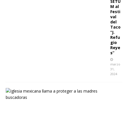
SETU
M al
Festi
val
del
Taco
“J.
Refu
gio
Reye
s”
marzo
31,
2024
I
g
l
e
s
i
a
m