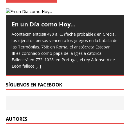
En un Día como Hoy…
Acontecimientos!!! 480 a. C. (fecha probable): en Grecia,
los ejércitos persas vencen a los griegos en la batalla de
las Termópilas. 768: en Roma, el aristócrata Esteban
III es coronado como papa de la Iglesia católica.
Fallecerá en 772. 1028: en Portugal, el rey Alfonso V de
León fallece
[...]
SÍGUENOS EN FACEBOOK
AUTORES