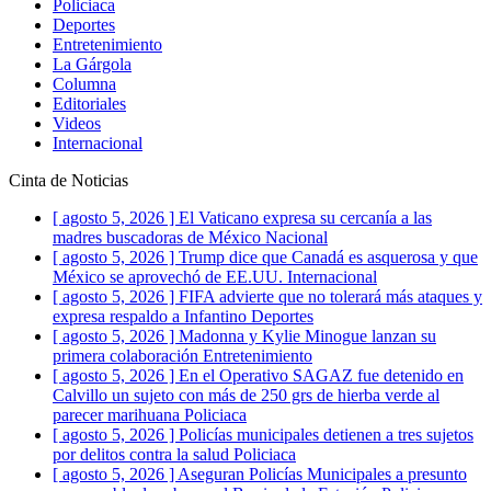
Policiaca
Deportes
Entretenimiento
La Gárgola
Columna
Editoriales
Videos
Internacional
Cinta de Noticias
[ agosto 5, 2026 ]
El Vaticano expresa su cercanía a las
madres buscadoras de México
Nacional
[ agosto 5, 2026 ]
Trump dice que Canadá es asquerosa y que
México se aprovechó de EE.UU.
Internacional
[ agosto 5, 2026 ]
FIFA advierte que no tolerará más ataques y
expresa respaldo a Infantino
Deportes
[ agosto 5, 2026 ]
Madonna y Kylie Minogue lanzan su
primera colaboración
Entretenimiento
[ agosto 5, 2026 ]
En el Operativo SAGAZ fue detenido en
Calvillo un sujeto con más de 250 grs de hierba verde al
parecer marihuana
Policiaca
[ agosto 5, 2026 ]
Policías municipales detienen a tres sujetos
por delitos contra la salud
Policiaca
[ agosto 5, 2026 ]
Aseguran Policías Municipales a presunto