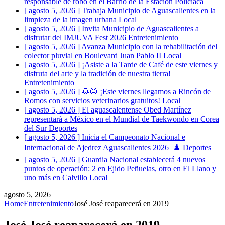
responsable de robo en el Barrio de la Estación
Policiaca
[ agosto 5, 2026 ]
Trabaja Municipio de Aguascalientes en la
limpieza de la imagen urbana
Local
[ agosto 5, 2026 ]
Invita Municipio de Aguascalientes a
disfrutar del IMJUVA Fest 2026
Entretenimiento
[ agosto 5, 2026 ]
Avanza Municipio con la rehabilitación del
colector pluvial en Boulevard Juan Pablo II
Local
[ agosto 5, 2026 ]
¡Asiste a la Tarde de Café de este viernes y
disfruta del arte y la tradición de nuestra tierra!
Entretenimiento
[ agosto 5, 2026 ]
🐶🐱 ¡Este viernes llegamos a Rincón de
Romos con servicios veterinarios gratuitos!
Local
[ agosto 5, 2026 ]
El aguascalentense Obed Martínez
representará a México en el Mundial de Taekwondo en Corea
del Sur
Deportes
[ agosto 5, 2026 ]
Inicia el Campeonato Nacional e
Internacional de Ajedrez Aguascalientes 2026 ♟️
Deportes
[ agosto 5, 2026 ]
Guardia Nacional establecerá 4 nuevos
puntos de operación: 2 en Ejido Peñuelas, otro en El Llano y
uno más en Calvillo
Local
agosto 5, 2026
Home
Entretenimiento
José José reaparecerá en 2019
José José reaparecerá en 2019