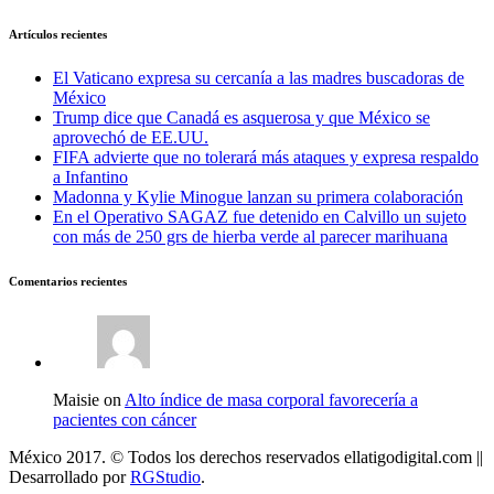
Artículos recientes
El Vaticano expresa su cercanía a las madres buscadoras de
México
Trump dice que Canadá es asquerosa y que México se
aprovechó de EE.UU.
FIFA advierte que no tolerará más ataques y expresa respaldo
a Infantino
Madonna y Kylie Minogue lanzan su primera colaboración
En el Operativo SAGAZ fue detenido en Calvillo un sujeto
con más de 250 grs de hierba verde al parecer marihuana
Comentarios recientes
Maisie on
Alto índice de masa corporal favorecería a
pacientes con cáncer
México 2017. © Todos los derechos reservados ellatigodigital.com ||
Desarrollado por
RGStudio
.