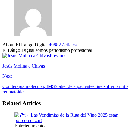
About El Látigo Digital
49882 Articles
El Látigo Digital somos periodismo profesional
Website
Facebook
Previous
Jesús Molina a Chivas
Next
Con terapia molecular, IMSS atiende a pacientes que sufren artritis
reumatoide
Related Articles
Entretenimiento