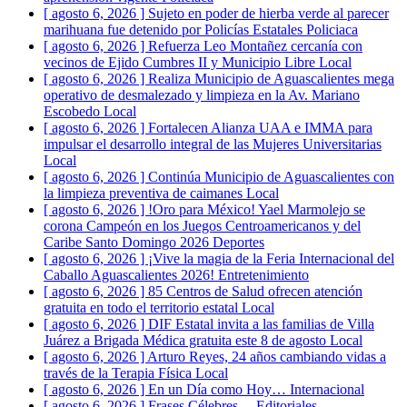
[ agosto 6, 2026 ]
Sujeto en poder de hierba verde al parecer
marihuana fue detenido por Policías Estatales
Policiaca
[ agosto 6, 2026 ]
Refuerza Leo Montañez cercanía con
vecinos de Ejido Cumbres II y Municipio Libre
Local
[ agosto 6, 2026 ]
Realiza Municipio de Aguascalientes mega
operativo de desmalezado y limpieza en la Av. Mariano
Escobedo
Local
[ agosto 6, 2026 ]
Fortalecen Alianza UAA e IMMA para
impulsar el desarrollo integral de las Mujeres Universitarias
Local
[ agosto 6, 2026 ]
Continúa Municipio de Aguascalientes con
la limpieza preventiva de caimanes
Local
[ agosto 6, 2026 ]
!Oro para México! Yael Marmolejo se
corona Campeón en los Juegos Centroamericanos y del
Caribe Santo Domingo 2026
Deportes
[ agosto 6, 2026 ]
¡Vive la magia de la Feria Internacional del
Caballo Aguascalientes 2026!
Entretenimiento
[ agosto 6, 2026 ]
85 Centros de Salud ofrecen atención
gratuita en todo el territorio estatal
Local
[ agosto 6, 2026 ]
DIF Estatal invita a las familias de Villa
Juárez a Brigada Médica gratuita este 8 de agosto
Local
[ agosto 6, 2026 ]
Arturo Reyes, 24 años cambiando vidas a
través de la Terapia Física
Local
[ agosto 6, 2026 ]
En un Día como Hoy…
Internacional
[ agosto 6, 2026 ]
Frases Célebres…
Editoriales