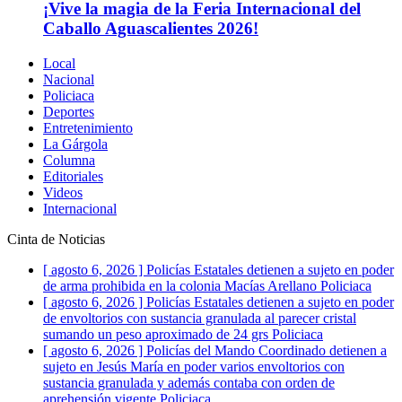
¡Vive la magia de la Feria Internacional del
Caballo Aguascalientes 2026!
Local
Nacional
Policiaca
Deportes
Entretenimiento
La Gárgola
Columna
Editoriales
Videos
Internacional
Cinta de Noticias
[ agosto 6, 2026 ]
Policías Estatales detienen a sujeto en poder
de arma prohibida en la colonia Macías Arellano
Policiaca
[ agosto 6, 2026 ]
Policías Estatales detienen a sujeto en poder
de envoltorios con sustancia granulada al parecer cristal
sumando un peso aproximado de 24 grs
Policiaca
[ agosto 6, 2026 ]
Policías del Mando Coordinado detienen a
sujeto en Jesús María en poder varios envoltorios con
sustancia granulada y además contaba con orden de
aprehensión vigente
Policiaca