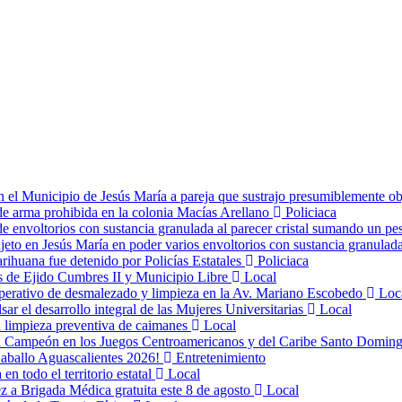
 el Municipio de Jesús María a pareja que sustrajo presumiblemente ob
 de arma prohibida en la colonia Macías Arellano
Policiaca
r de envoltorios con sustancia granulada al parecer cristal sumando un 
jeto en Jesús María en poder varios envoltorios con sustancia granula
arihuana fue detenido por Policías Estatales
Policiaca
s de Ejido Cumbres II y Municipio Libre
Local
perativo de desmalezado y limpieza en la Av. Mariano Escobedo
Loc
 el desarrollo integral de las Mujeres Universitarias
Local
a limpieza preventiva de caimanes
Local
a Campeón en los Juegos Centroamericanos y del Caribe Santo Domi
 Caballo Aguascalientes 2026!
Entretenimiento
en todo el territorio estatal
Local
rez a Brigada Médica gratuita este 8 de agosto
Local