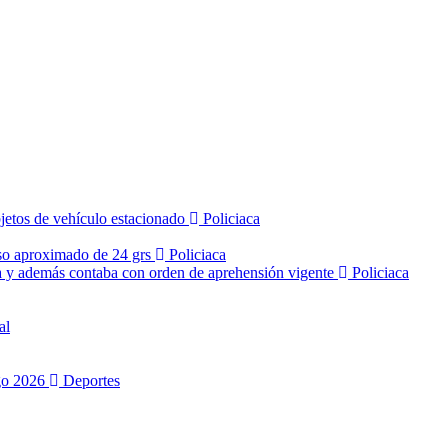
jetos de vehículo estacionado
Policiaca
peso aproximado de 24 grs
Policiaca
da y además contaba con orden de aprehensión vigente
Policiaca
al
ngo 2026
Deportes