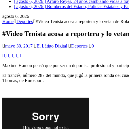
[ agosto 6, 2026 ]
Arturo Reyes, 24 años cambiando vidas a trav
[ agosto 6, 2026 ]
Bomberos del Estado, Policías Estatales y Pa
agosto 6, 2026
Home
Deportes
#Video Tenista acosa a reportera y lo vetan de Rol
#Video Tenista acosa a reportera y lo vet
mayo 30, 2017
El Látigo Digital
Deportes
0
Maxime Hamou pensó que por ser un deportista profesional y particip
El francés, número 287 del mundo, que jugó la primera ronda del cuad
Thomas, de Eurosport.