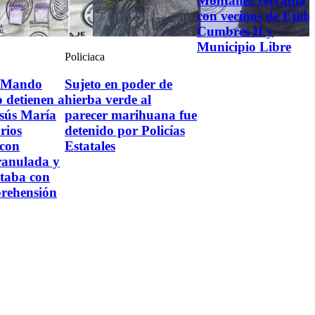
Montañez cercanía
con vecinos de Ejido
Cumbres II y
Municipio Libre
Policiaca
l Mando
Sujeto en poder de
 detienen a
hierba verde al
esús María
parecer marihuana fue
rios
detenido por Policías
 con
Estatales
ranulada y
taba con
prehensión