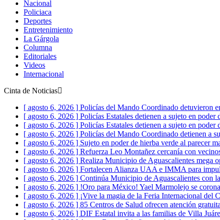
Nacional
Policiaca
Deportes
Entretenimiento
La Gárgola
Columna
Editoriales
Videos
Internacional
Cinta de Noticias
[ agosto 6, 2026 ]
Policías del Mando Coordinado detuvieron en
[ agosto 6, 2026 ]
Policías Estatales detienen a sujeto en poder
[ agosto 6, 2026 ]
Policías Estatales detienen a sujeto en pode
[ agosto 6, 2026 ]
Policías del Mando Coordinado detienen a su
[ agosto 6, 2026 ]
Sujeto en poder de hierba verde al parecer m
[ agosto 6, 2026 ]
Refuerza Leo Montañez cercanía con vecino
[ agosto 6, 2026 ]
Realiza Municipio de Aguascalientes mega o
[ agosto 6, 2026 ]
Fortalecen Alianza UAA e IMMA para impulsar
[ agosto 6, 2026 ]
Continúa Municipio de Aguascalientes con l
[ agosto 6, 2026 ]
!Oro para México! Yael Marmolejo se coron
[ agosto 6, 2026 ]
¡Vive la magia de la Feria Internacional del
[ agosto 6, 2026 ]
85 Centros de Salud ofrecen atención gratuita 
[ agosto 6, 2026 ]
DIF Estatal invita a las familias de Villa Juá