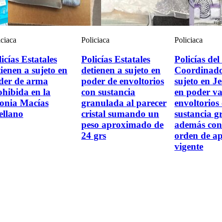
iciaca
Policiaca
Policiaca
icías Estatales
Policías Estatales
Policías de
ienen a sujeto en
detienen a sujeto en
Coordinado
der de arma
poder de envoltorios
sujeto en J
ohibida en la
con sustancia
en poder va
lonia Macías
granulada al parecer
envoltorios
ellano
cristal sumando un
sustancia g
peso aproximado de
además con
24 grs
orden de a
vigente