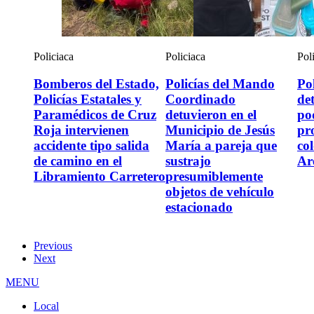
Policiaca
Policiaca
Pol
Bomberos del Estado,
Policías del Mando
Pol
Policías Estatales y
Coordinado
det
Paramédicos de Cruz
detuvieron en el
po
Roja intervienen
Municipio de Jesús
pr
accidente tipo salida
María a pareja que
co
de camino en el
sustrajo
Ar
Libramiento Carretero
presumiblemente
objetos de vehículo
estacionado
Previous
Next
MENU
Local