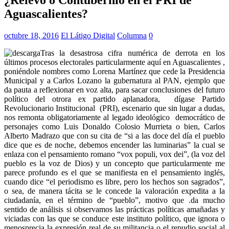
Aguascalientes?
octubre 18, 2016
El Látigo Digital
Columna
0
Tras la desastrosa cifra numérica de derrota en los
últimos procesos electorales particularmente aquí en Aguascalientes ,
poniéndole nombres como Lorena Martínez que cede la Presidencia
Municipal y a Carlos Lozano la gubernatura al PAN, ejemplo que
da pauta a reflexionar en voz alta, para sacar conclusiones del futuro
político del otrora ex partido aplanadora, dígase Partido
Revolucionario Institucional (PRI), escenario que sin lugar a dudas,
nos remonta obligatoriamente al legado ideológico democrático de
personajes como Luis Donaldo Colosio Murrieta o bien, Carlos
Alberto Madrazo que con su cita de “si a las doce del día el pueblo
dice que es de noche, debemos encender las luminarias” la cual se
enlaza con el pensamiento romano “vox populi, vox dei”, (la voz del
pueblo es la voz de Dios) y un concepto que particularmente me
parece profundo es el que se manifiesta en el pensamiento inglés,
cuando dice “el periodismo es libre, pero los hechos son sagrados”,
o sea, de manera tácita se le concede la valoración expedita a la
ciudadanía, en el término de “pueblo”, motivo que .da mucho
sentido de análisis si observamos las prácticas políticas amañadas y
viciadas con las que se conduce este instituto político, que ignora o
menosprecia la expresión real de su militancia o el repudio social al