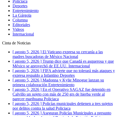
Policiaca
Deportes
Entretenimiento
La Gárgola
Columna
Editoriales
Videos
Internacional
Cinta de Noticias
[ agosto 5, 2026 ]
El Vaticano expresa su cercanía a las
madres buscadoras de México
Nacional
[ agosto 5, 2026 ]
Trump dice que Canadá es asquerosa y que
México se aprovechó de EE.UU.
Internacional
[ agosto 5, 2026 ]
FIFA advierte que no tolerará más ataques y
expresa respaldo a Infantino
Deportes
[ agosto 5, 2026 ]
Madonna y Kylie Minogue lanzan su
primera colaboración
Entretenimiento
[ agosto 5, 2026 ]
En el Operativo SAGAZ fue detenido en
Calvillo un sujeto con más de 250 grs de hierba verde al
parecer marihuana
Policiaca
[ agosto 5, 2026 ]
Policías municipales detienen a tres sujetos
por delitos contra la salud
Policiaca
[ agosto 5, 2026 ]
Aseguran Policías Municipales a presunto