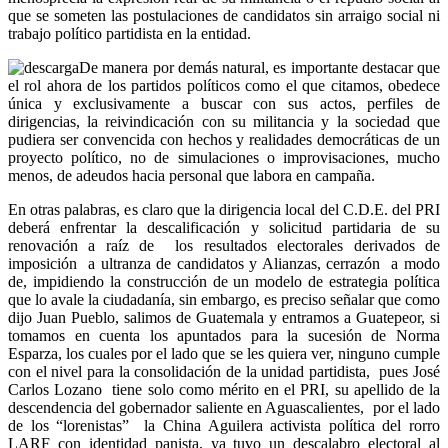
que se someten las postulaciones de candidatos sin arraigo social ni
trabajo político partidista en la entidad.
De manera por demás natural, es importante destacar que
el rol ahora de los partidos políticos como el que citamos, obedece
única y exclusivamente a buscar con sus actos, perfiles de
dirigencias, la reivindicación con su militancia y la sociedad que
pudiera ser convencida con hechos y realidades democráticas de un
proyecto político, no de simulaciones o improvisaciones, mucho
menos, de adeudos hacia personal que labora en campaña.
En otras palabras, es claro que la dirigencia local del C.D.E. del PRI
deberá enfrentar la descalificación y solicitud partidaria de su
renovación a raíz de los resultados electorales derivados de
imposición a ultranza de candidatos y Alianzas, cerrazón a modo
de, impidiendo la construcción de un modelo de estrategia política
que lo avale la ciudadanía, sin embargo, es preciso señalar que como
dijo Juan Pueblo, salimos de Guatemala y entramos a Guatepeor, si
tomamos en cuenta los apuntados para la sucesión de Norma
Esparza, los cuales por el lado que se les quiera ver, ninguno cumple
con el nivel para la consolidación de la unidad partidista, pues José
Carlos Lozano tiene solo como mérito en el PRI, su apellido de la
descendencia del gobernador saliente en Aguascalientes, por el lado
de los “lorenistas” la China Aguilera activista política del rorro
LARF con identidad panista, ya tuvo un descalabro electoral al