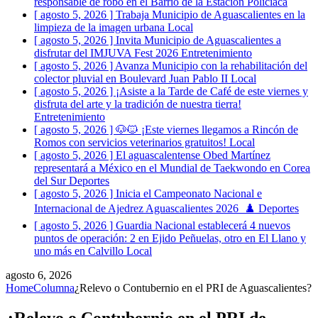
responsable de robo en el Barrio de la Estación
Policiaca
[ agosto 5, 2026 ]
Trabaja Municipio de Aguascalientes en la
limpieza de la imagen urbana
Local
[ agosto 5, 2026 ]
Invita Municipio de Aguascalientes a
disfrutar del IMJUVA Fest 2026
Entretenimiento
[ agosto 5, 2026 ]
Avanza Municipio con la rehabilitación del
colector pluvial en Boulevard Juan Pablo II
Local
[ agosto 5, 2026 ]
¡Asiste a la Tarde de Café de este viernes y
disfruta del arte y la tradición de nuestra tierra!
Entretenimiento
[ agosto 5, 2026 ]
🐶🐱 ¡Este viernes llegamos a Rincón de
Romos con servicios veterinarios gratuitos!
Local
[ agosto 5, 2026 ]
El aguascalentense Obed Martínez
representará a México en el Mundial de Taekwondo en Corea
del Sur
Deportes
[ agosto 5, 2026 ]
Inicia el Campeonato Nacional e
Internacional de Ajedrez Aguascalientes 2026 ♟️
Deportes
[ agosto 5, 2026 ]
Guardia Nacional establecerá 4 nuevos
puntos de operación: 2 en Ejido Peñuelas, otro en El Llano y
uno más en Calvillo
Local
agosto 6, 2026
Home
Columna
¿Relevo o Contubernio en el PRI de Aguascalientes?
¿Relevo o Contubernio en el PRI de