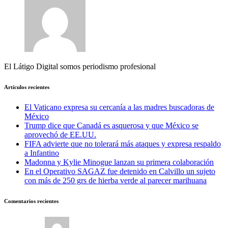
El Látigo Digital somos periodismo profesional
Artículos recientes
El Vaticano expresa su cercanía a las madres buscadoras de
México
Trump dice que Canadá es asquerosa y que México se
aprovechó de EE.UU.
FIFA advierte que no tolerará más ataques y expresa respaldo
a Infantino
Madonna y Kylie Minogue lanzan su primera colaboración
En el Operativo SAGAZ fue detenido en Calvillo un sujeto
con más de 250 grs de hierba verde al parecer marihuana
Comentarios recientes