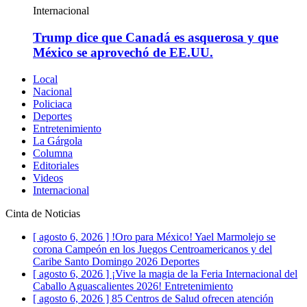
Internacional
Trump dice que Canadá es asquerosa y que
México se aprovechó de EE.UU.
Local
Nacional
Policiaca
Deportes
Entretenimiento
La Gárgola
Columna
Editoriales
Videos
Internacional
Cinta de Noticias
[ agosto 6, 2026 ]
!Oro para México! Yael Marmolejo se
corona Campeón en los Juegos Centroamericanos y del
Caribe Santo Domingo 2026
Deportes
[ agosto 6, 2026 ]
¡Vive la magia de la Feria Internacional del
Caballo Aguascalientes 2026!
Entretenimiento
[ agosto 6, 2026 ]
85 Centros de Salud ofrecen atención