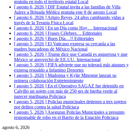
gratuita en todo el territorio estatal
Local
[ agosto 6, 2026 ]
DIF Estatal invita a las familias de Villa
Juárez a Brigada Médica gratuita este 8 de agosto
Local
[ agosto 6, 2026 ]
Arturo Reyes, 24 años cambiando vidas a
través de la Terapia Física
Local
[ agosto 6, 2026 ]
En un Día como Hoy…
Internacional
[ agosto 6, 2026 ]
Frases Célebres…
Editoriales
[ agosto 6, 2026 ]
Buen Día…!!
Editoriales
[ agosto 5, 2026 ]
El Vaticano expresa su cercanía a las
madres buscadoras de México
Nacional
[ agosto 5, 2026 ]
Trump dice que Canadá es asquerosa y que
México se aprovechó de EE.UU.
Internacional
[ agosto 5, 2026 ]
FIFA advierte que no tolerará más ataques y
expresa respaldo a Infantino
Deportes
[ agosto 5, 2026 ]
Madonna y Kylie Minogue lanzan su
primera colaboración
Entretenimiento
[ agosto 5, 2026 ]
En el Operativo SAGAZ fue detenido en
Calvillo un sujeto con más de 250 grs de hierba verde al
parecer marihuana
Policiaca
[ agosto 5, 2026 ]
Policías municipales detienen a tres sujetos
por delitos contra la salud
Policiaca
[ agosto 5, 2026 ]
Aseguran Policías Municipales a presunto
responsable de robo en el Barrio de la Estación
Policiaca
agosto 6, 2026