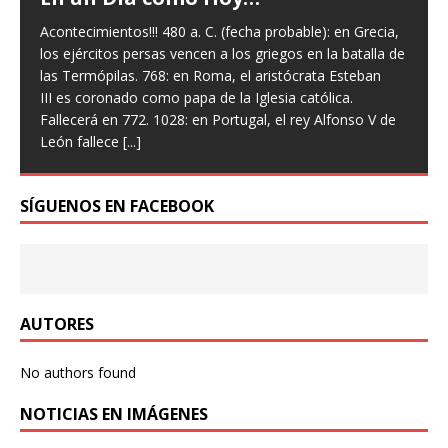
Acontecimientos!!! 480 a. C. (fecha probable): en Grecia,
los ejércitos persas vencen a los griegos en la batalla de
las Termópilas. 768: en Roma, el aristócrata Esteban
III es coronado como papa de la Iglesia católica.
Fallecerá en 772. 1028: en Portugal, el rey Alfonso V de
León fallece
[...]
SÍGUENOS EN FACEBOOK
AUTORES
No authors found
NOTICIAS EN IMÁGENES