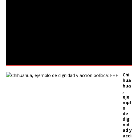
Chi
hua
hua
,
eje
mpl
o
de
dig
nid
ad y
acci