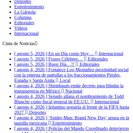
Deportes
Entretenimiento
La Gárgola
Columna
Editoriales
Videos
Internacional
Cinta de Noticias
[ agosto 5, 2026 ]
En un Día como Hoy…
Internacional
[ agosto 5, 2026 ]
Frases Célebres…
Editoriales
[ agosto 5, 2026 ]
Buen Día…!!
Editoriales
[ agosto 4, 2026 ]
Fortalece Leo Montañez proximidad social
con la entrega de patrullas a los fraccionamientos Pirules,
España y Santa Anita
Local
[ agosto 4, 2026 ]
Sheinbaum emite decreto para blindar la
transparencia en México
Nacional
[ agosto 4, 2026 ]
Senado allana el nombramiento de Todd
Blanche como fiscal general de EE.UU.
Internacional
[ agosto 4, 2026 ]
Infantino seguiría al frente de la FIFA hasta
2027
Deportes
[ agosto 4, 2026 ]
‘Spider-Man: Brand New Day’ arrasa en la
taquilla mexicana
Entretenimiento
[ agosto 4, 2026 ]
Policías del Mando Coordinado detuvieron