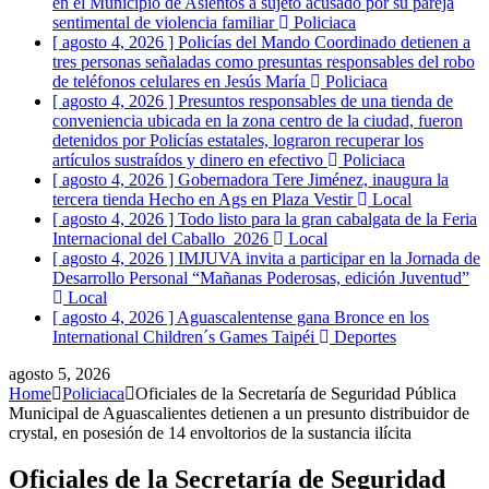
en el Municipio de Asientos a sujeto acusado por su pareja
sentimental de violencia familiar
Policiaca
[ agosto 4, 2026 ]
Policías del Mando Coordinado detienen a
tres personas señaladas como presuntas responsables del robo
de teléfonos celulares en Jesús María
Policiaca
[ agosto 4, 2026 ]
Presuntos responsables de una tienda de
conveniencia ubicada en la zona centro de la ciudad, fueron
detenidos por Policías estatales, lograron recuperar los
artículos sustraídos y dinero en efectivo
Policiaca
[ agosto 4, 2026 ]
Gobernadora Tere Jiménez, inaugura la
tercera tienda Hecho en Ags en Plaza Vestir
Local
[ agosto 4, 2026 ]
Todo listo para la gran cabalgata de la Feria
Internacional del Caballo 2026
Local
[ agosto 4, 2026 ]
IMJUVA invita a participar en la Jornada de
Desarrollo Personal “Mañanas Poderosas, edición Juventud”
Local
[ agosto 4, 2026 ]
Aguascalentense gana Bronce en los
International Children´s Games Taipéi
Deportes
agosto 5, 2026
Home
Policiaca
Oficiales de la Secretaría de Seguridad Pública
Municipal de Aguascalientes detienen a un presunto distribuidor de
crystal, en posesión de 14 envoltorios de la sustancia ilícita
Oficiales de la Secretaría de Seguridad