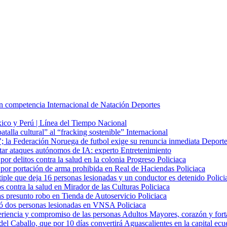
n competencia Internacional de Natación
Deportes
xico y Perú | Línea del Tiempo
Nacional
batalla cultural” al “fracking sostenible”
Internacional
o’; la Federación Noruega de futbol exige su renuncia inmediata
Deporte
star ataques autónomos de IA: experto
Entretenimiento
or delitos contra la salud en la colonia Progreso
Policiaca
 por portación de arma prohibida en Real de Haciendas
Policiaca
ltiple que deja 16 personas lesionadas y un conductor es detenido
Polici
s contra la salud en Mirador de las Culturas
Policiaca
ras presunto robo en Tienda de Autoservicio
Policiaca
dejó dos personas lesionadas en VNSA
Policiaca
riencia y compromiso de las personas Adultos Mayores, corazón y fort
del Caballo, que por 10 días convertirá Aguascalientes en la capital ec