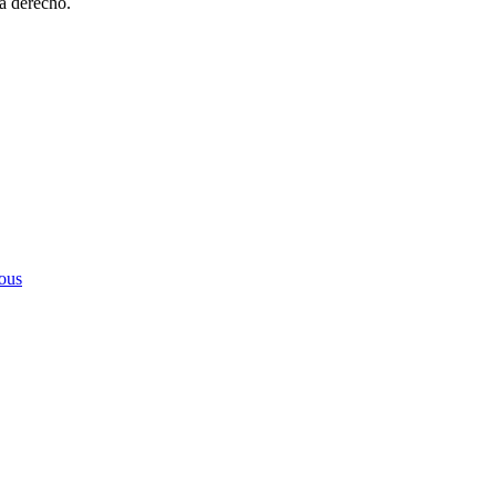
 a derecho.
ous