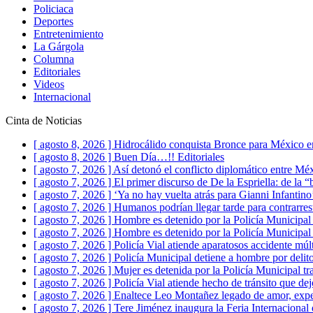
Policiaca
Deportes
Entretenimiento
La Gárgola
Columna
Editoriales
Videos
Internacional
Cinta de Noticias
[ agosto 8, 2026 ]
Hidrocálido conquista Bronce para México e
[ agosto 8, 2026 ]
Buen Día…!!
Editoriales
[ agosto 7, 2026 ]
Así detonó el conflicto diplomático entre Mé
[ agosto 7, 2026 ]
El primer discurso de De la Espriella: de la “
[ agosto 7, 2026 ]
‘Ya no hay vuelta atrás para Gianni Infantin
[ agosto 7, 2026 ]
Humanos podrían llegar tarde para contrarre
[ agosto 7, 2026 ]
Hombre es detenido por la Policía Municipal p
[ agosto 7, 2026 ]
Hombre es detenido por la Policía Municipal
[ agosto 7, 2026 ]
Policía Vial atiende aparatosos accidente mú
[ agosto 7, 2026 ]
Policía Municipal detiene a hombre por delito
[ agosto 7, 2026 ]
Mujer es detenida por la Policía Municipal t
[ agosto 7, 2026 ]
Policía Vial atiende hecho de tránsito que 
[ agosto 7, 2026 ]
Enaltece Leo Montañez legado de amor, expe
[ agosto 7, 2026 ]
Tere Jiménez inaugura la Feria Internacional 