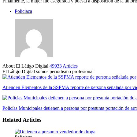
Finalmente, la mujer fue asegurada y puesta a disposición de la autori
Policiaca
About El Látigo Digital
49933 Articles
El Látigo Digital somos periodismo profesional
Website
Facebook
Atienden Elementos de la SSPMA reporte de persona señalada por viol
Policías Municipales detienen a persona por presunta portación de ar
Related Articles