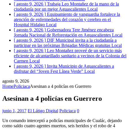
[ agosto 9, 2026 ]
Trabaja Leo Montañez de la mano de la
ciudadanía por un mejor Aguascalientes
Local
[ agosto 9, 2026 ]
Equipamiento de vanguardia fortalece la
atención de enfermedades del corazón y cerebro en el
Hospital Hidalgo
Local
[ agosto 9, 2026 ]
Gobernadora Tere Jiménez encabeza
Jornada Nacional de Reforestación en Aguascalientes
Local
[ agosto 9, 2026 ]
DIF Municipal invita a la ciudadanía a
participar en las próximas Brigadas Médicas gratuitas
Local
[ agosto 9, 2026 ]
Leo Montañez proveé de un servicio más
eficiente de alcantarillado sanitario a vecinos de la Colonia del
Carmen
Local
[ agosto 9, 2026 ]
Invita Municipio de Aguascalientes a
disfrutar del “Joven Fest Línea Verde”
Local
agosto 9, 2026
Home
Policiaca
Asesinan a 4 policías en Guerrero
Asesinan a 4 policías en Guerrero
junio 1, 2017
El Látigo Digital
Policiaca
0
Un comando interceptó a policías municipales de Cualác, dejando
como saldo cuatro agentes muertos, seis heridos y el robo de 4