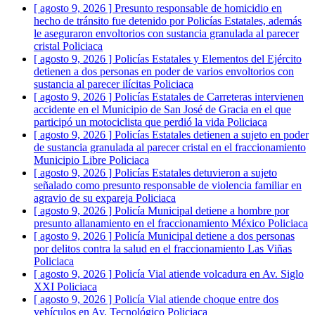
[ agosto 9, 2026 ]
Presunto responsable de homicidio en
hecho de tránsito fue detenido por Policías Estatales, además
le aseguraron envoltorios con sustancia granulada al parecer
cristal
Policiaca
[ agosto 9, 2026 ]
Policías Estatales y Elementos del Ejército
detienen a dos personas en poder de varios envoltorios con
sustancia al parecer ilícitas
Policiaca
[ agosto 9, 2026 ]
Policías Estatales de Carreteras intervienen
accidente en el Municipio de San José de Gracia en el que
participó un motociclista que perdió la vida
Policiaca
[ agosto 9, 2026 ]
Policías Estatales detienen a sujeto en poder
de sustancia granulada al parecer cristal en el fraccionamiento
Municipio Libre
Policiaca
[ agosto 9, 2026 ]
Policías Estatales detuvieron a sujeto
señalado como presunto responsable de violencia familiar en
agravio de su expareja
Policiaca
[ agosto 9, 2026 ]
Policía Municipal detiene a hombre por
presunto allanamiento en el fraccionamiento México
Policiaca
[ agosto 9, 2026 ]
Policía Municipal detiene a dos personas
por delitos contra la salud en el fraccionamiento Las Viñas
Policiaca
[ agosto 9, 2026 ]
Policía Vial atiende volcadura en Av. Siglo
XXI
Policiaca
[ agosto 9, 2026 ]
Policía Vial atiende choque entre dos
vehículos en Av. Tecnológico
Policiaca