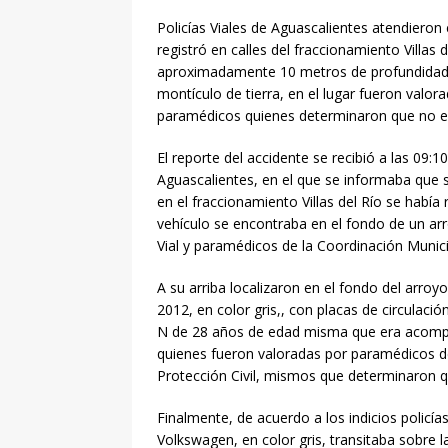
de Autoservicio
POLI
Policías Viales de Aguascalientes atendieron 
[ agosto 7, 2026 ]
Polic
registró en calles del fraccionamiento Villas 
aproximadamente 10 metros de profundidad a 
lesionadas en VNSA
P
montículo de tierra, en el lugar fueron valo
[ agosto 7, 2026 ]
Enalt
paramédicos quienes determinaron que no era
las personas Adultos Ma
El reporte del accidente se recibió a las 09:
Aguascalientes, en el que se informaba que 
[ agosto 7, 2026 ]
Tere J
en el fraccionamiento Villas del Río se había
días convertirá Aguascal
vehículo se encontraba en el fondo de un arroy
Vial y paramédicos de la Coordinación Municip
[ agosto 7, 2026 ]
Aguas
Ajedrez
DEPORTES
A su arriba localizaron en el fondo del arro
2012, en color gris,, con placas de circulac
[ agosto 7, 2026 ]
Alma H
N de 28 años de edad misma que era acomp
derecho de audiencias
quienes fueron valoradas por paramédicos d
Protección Civil, mismos que determinaron q
[ agosto 7, 2026 ]
La Fu
Finalmente, de acuerdo a los indicios policí
entereza para afrontar 
Volkswagen, en color gris, transitaba sobre 