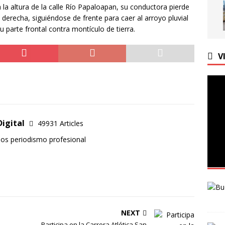
tonó el conflicto diplomático entre México y Perú | Línea del
a la altura de la calle Río Papaloapan, su conductora pierde
la derecha, siguiéndose de frente para caer al arroyo pluvial
parte frontal contra montículo de tierra.
V
Digital
49931 Articles
mos periodismo profesional
NEXT
Participa en la Carrera Atlética San