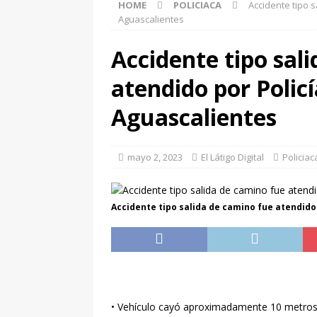
HOME
POLICIACA
Accidente tipo s
[ agosto 7, 2026 ]
‘Ya no
Aguascalientes
futbol exige su renuncia
Accidente tipo sal
[ agosto 7, 2026 ]
Human
atendido por Policí
de IA: experto
ENTRE
[ agosto 7, 2026 ]
Hombr
Aguascalientes
en la colonia Progreso
[ agosto 7, 2026 ]
Hombr
mayo 2, 2023
El Látigo Digital
Policiac
prohibida en Real de H
[ agosto 7, 2026 ]
Polic
Accidente tipo salida de camino fue atendido
personas lesionadas y 
[ agosto 7, 2026 ]
Polic
Mirador de las Culturas
[ agosto 7, 2026 ]
Mujer
• Vehículo cayó aproximadamente 10 metros d