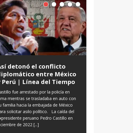
El primer dis
Espriella: de
cultural” al 
sostenible”
El discurso del presi
de Colombia, De la E
sí detonó el conflicto
caracterizó por romp
diplomático entre México
protocolo de este act
y Perú | Línea del Tiempo
campo abierto de un 
presidente
[...]
astillo fue arrestado por la policía en
ima mientras se trasladaba en auto con
u familia hacia la embajada de México
ara solicitar asilo político. La caída del
xpresidente peruano Pedro Castillo en
iciembre de 2022
[...]