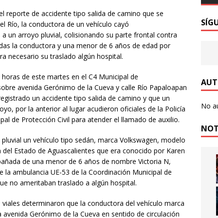
CIACA
el reporte de accidente tipo salida de camino que se
ía Vial atiende hecho de tránsito que dejó dos personas
SÍG
del Río, la conductora de un vehículo cayó
un arroyo pluvial, colisionando su parte frontal contra
OLICIACA
radas la conductora y una menor de 6 años de edad por
ece Leo Montañez legado de amor, experiencia y compromiso de
 necesario su traslado algún hospital.
yores, corazón y fortaleza de Aguascalientes
LOCAL
10 horas de este martes en el C4 Municipal de
AUT
sobre avenida Gerónimo de la Cueva y calle Río Papaloapan
iménez inaugura la Feria Internacional del Caballo, que por 10
 registrado un accidente tipo salida de camino y que un
ientes en la capital ecuestre de América
LOCAL
No a
o, por la anterior al lugar acudieron oficiales de la Policía
al de Protección Civil para atender el llamado de auxilio.
calientes es Sede del Campeonato Nacional e Internacional de
NOT
yo pluvial un vehículo tipo sedán, marca Volkswagen, modelo
ión del Estado de Aguascalientes que era conocido por Karen
ilda califica como “Ley censura” y “Gran Trampa” la iniciativa de
añada de una menor de 6 años de nombre Victoria N,
LOCAL
e la ambulancia UE-53 de la Coordinación Municipal de
ue no ameritaban traslado a algún hospital.
erza del PAN se consolida y el GPPAN refrenda la unidad y
as viales determinaron que la conductora del vehículo marca
retos de Aguascalientes
LOCAL
la avenida Gerónimo de la Cueva en sentido de circulación