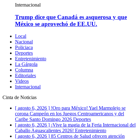
Internacional
Trump dice que Canadá es asquerosa y que
México se aprovechó de EE.UU.
Local
Nacional
Policiaca
Deportes
Entretenimiento
La Gárgola
Columna
Editoriales
Videos
Internacional
Cinta de Noticias
[ agosto 6, 2026 ]
!Oro para México! Yael Marmolejo se
corona Campeón en los Juegos Centroamericanos y del
Caribe Santo Domingo 2026
Deportes
[ agosto 6, 2026 ]
¡Vive la magia de la Feria Internacional del
Caballo Aguascalientes 2026!
Entretenimiento
[ agosto 6, 2026 ]
85 Centros de Salud ofrecen atención