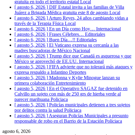
gratuita en todo el territorio estatal
Local
[ agosto 6, 2026 ]
DIF Estatal invita a las familias de Villa
Juárez a Brigada Médica gratuita este 8 de agosto
Local
[ agosto 6, 2026 ]
Arturo Reyes, 24 años cambiando vidas a
través de la Terapia Física
Local
[ agosto 6, 2026 ]
En un Día como Hoy…
Internacional
[ agosto 6, 2026 ]
Frases Célebres…
Editoriales
[ agosto 6, 2026 ]
Buen Día…!!
Editoriales
[ agosto 5, 2026 ]
El Vaticano expresa su cercanía a las
madres buscadoras de México
Nacional
[ agosto 5, 2026 ]
Trump dice que Canadá es asquerosa y que
México se aprovechó de EE.UU.
Internacional
[ agosto 5, 2026 ]
FIFA advierte que no tolerará más ataques y
expresa respaldo a Infantino
Deportes
[ agosto 5, 2026 ]
Madonna y Kylie Minogue lanzan su
primera colaboración
Entretenimiento
[ agosto 5, 2026 ]
En el Operativo SAGAZ fue detenido en
Calvillo un sujeto con más de 250 grs de hierba verde al
parecer marihuana
Policiaca
[ agosto 5, 2026 ]
Policías municipales detienen a tres sujetos
por delitos contra la salud
Policiaca
[ agosto 5, 2026 ]
Aseguran Policías Municipales a presunto
responsable de robo en el Barrio de la Estación
Policiaca
agosto 6, 2026