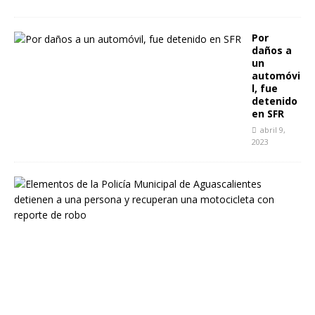
Por
daños a
un
automóvi
l, fue
detenido
en SFR
abril 9,
2023
E
l
e
m
e
n
t
o
s
d
e