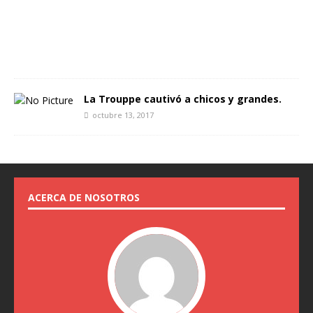
,
2
0
2
4
La Trouppe cautivó a chicos y grandes.
octubre 13, 2017
ACERCA DE NOSOTROS