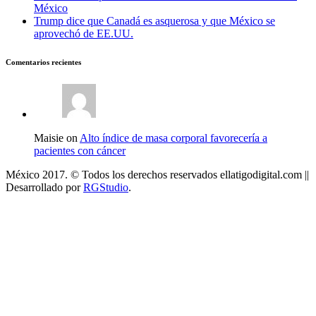
México
Trump dice que Canadá es asquerosa y que México se
aprovechó de EE.UU.
Comentarios recientes
Maisie on
Alto índice de masa corporal favorecería a
pacientes con cáncer
México 2017. © Todos los derechos reservados ellatigodigital.com ||
Desarrollado por
RGStudio
.