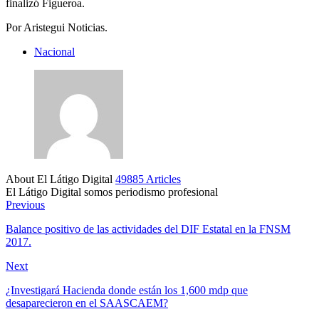
finalizó Figueroa.
Por Aristegui Noticias.
Nacional
About El Látigo Digital
49885 Articles
El Látigo Digital somos periodismo profesional
Website
Facebook
Previous
Balance positivo de las actividades del DIF Estatal en la FNSM
2017.
Next
¿Investigará Hacienda donde están los 1,600 mdp que
desaparecieron en el SAASCAEM?