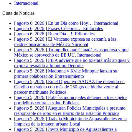
Internacional
Cinta de Noticias
[ agosto 6, 2026 ]
En un Día como Hoy…
Internacional
[ agosto 6, 2026 ]
Frases Célebres…
Editoriales
[ agosto 6, 2026 ]
Buen Día…!!
Editoriales
[ agosto 5, 2026 ]
El Vaticano expresa su cercanía a las
madres buscadoras de México
Nacional
[ agosto 5, 2026 ]
Trump dice que Canadá es asquerosa y que
México se aprovechó de EE.UU.
Internacional
[ agosto 5, 2026 ]
FIFA advierte que no tolerará más ataques y
expresa respaldo a Infantino
Deportes
[ agosto 5, 2026 ]
Madonna y Kylie Minogue lanzan su
primera colaboración
Entretenimiento
[ agosto 5, 2026 ]
En el Operativo SAGAZ fue detenido en
Calvillo un sujeto con más de 250 grs de hierba verde al
parecer marihuana
Policiaca
[ agosto 5, 2026 ]
Policías municipales detienen a tres sujetos
por delitos contra la salud
Policiaca
[ agosto 5, 2026 ]
Aseguran Policías Municipales a presunto
responsable de robo en el Barrio de la Estación
Policiaca
[ agosto 5, 2026 ]
Trabaja Municipio de Aguascalientes en la
limpieza de la imagen urbana
Local
[ agosto 5, 2026 ]
Invita Municipio de Aguascalientes a