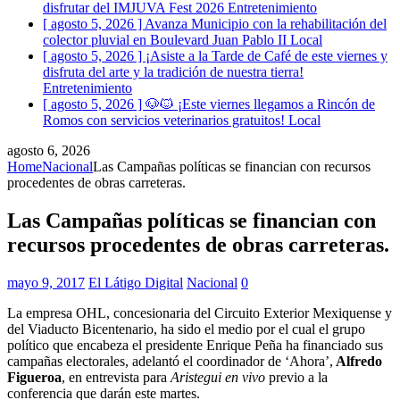
disfrutar del IMJUVA Fest 2026
Entretenimiento
[ agosto 5, 2026 ]
Avanza Municipio con la rehabilitación del
colector pluvial en Boulevard Juan Pablo II
Local
[ agosto 5, 2026 ]
¡Asiste a la Tarde de Café de este viernes y
disfruta del arte y la tradición de nuestra tierra!
Entretenimiento
[ agosto 5, 2026 ]
🐶🐱 ¡Este viernes llegamos a Rincón de
Romos con servicios veterinarios gratuitos!
Local
agosto 6, 2026
Home
Nacional
Las Campañas políticas se financian con recursos
procedentes de obras carreteras.
Las Campañas políticas se financian con
recursos procedentes de obras carreteras.
mayo 9, 2017
El Látigo Digital
Nacional
0
La empresa OHL, concesionaria del Circuito Exterior Mexiquense y
del Viaducto Bicentenario, ha sido el medio por el cual el grupo
político que encabeza el presidente Enrique Peña ha financiado sus
campañas electorales, adelantó el coordinador de ‘Ahora’,
Alfredo
Figueroa
, en entrevista para
Aristegui en vivo
previo a la
conferencia que darán este martes.