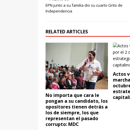
limpieza en la Av. Mar
EPN junto a su familia dio su cuarto Grito de
Independencia
[ agosto 6, 2026 ]
Forta
las Mujeres Universitari
[ agosto 6, 2026 ]
David
RELATED ARTICLES
NACIONAL
Actos v
marcha 
octubre
estrate
No importa que cara le
capital
pongan a su candidato, los
opositores tienen detrás a
los de siempre, los que
representan el pasado
corrupto: MDC