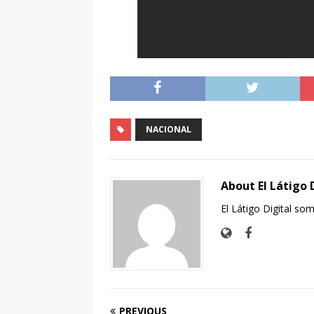
[ agosto 6, 2026 ]
Polic
colonia Macías Arellano
[ agosto 6, 2026 ]
Polic
sustancia granulada al
POLICIACA
[ agosto 6, 2026 ]
Polic
NACIONAL
poder varios envoltori
aprehensión vigente
About El Látigo 
[ agosto 6, 2026 ]
Sujet
El Látigo Digital so
por Policías Estatales
[ agosto 6, 2026 ]
Refue
Municipio Libre
LOCA
[ agosto 6, 2026 ]
Reali
PREVIOUS