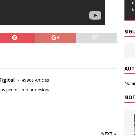
d
ías Estatales detienen a sujeto en poder de arma prohibida en la
6
POLICIACA
ías Estatales detienen a sujeto en poder de envoltorios con
SÍG
 parecer cristal sumando un peso aproximado de 24 grs
ías del Mando Coordinado detienen a sujeto en Jesús María en
os con sustancia granulada y además contaba con orden de
AUT
POLICIACA
Digital
49906 Articles
No a
o en poder de hierba verde al parecer marihuana fue detenido
mos periodismo profesional
POLICIACA
NOT
rza Leo Montañez cercanía con vecinos de Ejido Cumbres II y
L
za Municipio de Aguascalientes mega operativo de desmalezado y
NEXT