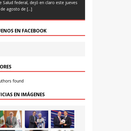
e Salud federal, dejó en claro este jueves
 de agosto de
[...]
UENOS EN FACEBOOK
ORES
uthors found
ICIAS EN IMÁGENES