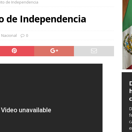
rito de Independencia
mantiene su postura y reitera pérdida de confianza en Ginanni
to de Independencia
treno en salas mexicanas, el gran reto de algunas cintas
 Ariel,
ENTRETENIMIENTO
Nacional
0
ran Policías Municipales a mujer por presuntos delitos contra la
Aseguran Policías
Municipales a mujer por
ía Vial atiende hecho de tránsito contra guarnición sobre Av.
presuntos delitos contra
IACA
la salud
ros del Estado, Policías Estatales y Paramédicos de Cruz Roja
Oficiales de la Policía Municipal
aseguraron a una mujer por su presunta
ipo salida de camino en el Libramiento Carretero
POLICIACA
responsabilidad en delitos contra la salud,
ías del Mando Coordinado detuvieron en el Municipio de Jesús
durante un recorrido de vigilancia
D
realizado en el fraccionamiento Barranca
trajo presumiblemente objetos de vehículo estacionado
f
de Guadalupe. Los hechos se registraron
c
[...]
e