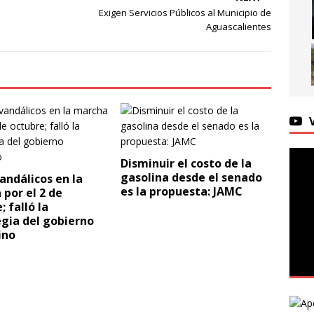
iano Escobedo
LOCAL
Exigen Servicios Públicos al Municipio de
lecen Alianza UAA e IMMA para impulsar el desarrollo integral de
Aguascalientes
as
LOCAL
 Kershenobich: No hay brote activo de ciclosporiasis en México
Disminuir el costo de la
gasolina desde el senado
andálicos en la
es la propuesta: JAMC
por el 2 de
; falló la
gia del gobierno
ino