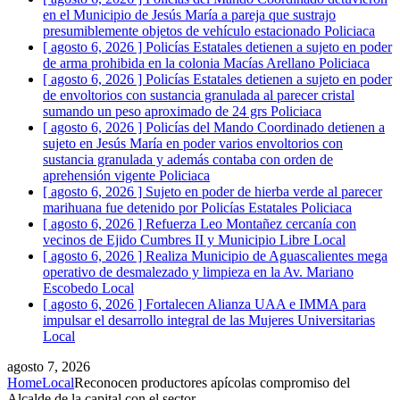
en el Municipio de Jesús María a pareja que sustrajo
presumiblemente objetos de vehículo estacionado
Policiaca
[ agosto 6, 2026 ]
Policías Estatales detienen a sujeto en poder
de arma prohibida en la colonia Macías Arellano
Policiaca
[ agosto 6, 2026 ]
Policías Estatales detienen a sujeto en poder
de envoltorios con sustancia granulada al parecer cristal
sumando un peso aproximado de 24 grs
Policiaca
[ agosto 6, 2026 ]
Policías del Mando Coordinado detienen a
sujeto en Jesús María en poder varios envoltorios con
sustancia granulada y además contaba con orden de
aprehensión vigente
Policiaca
[ agosto 6, 2026 ]
Sujeto en poder de hierba verde al parecer
marihuana fue detenido por Policías Estatales
Policiaca
[ agosto 6, 2026 ]
Refuerza Leo Montañez cercanía con
vecinos de Ejido Cumbres II y Municipio Libre
Local
[ agosto 6, 2026 ]
Realiza Municipio de Aguascalientes mega
operativo de desmalezado y limpieza en la Av. Mariano
Escobedo
Local
[ agosto 6, 2026 ]
Fortalecen Alianza UAA e IMMA para
impulsar el desarrollo integral de las Mujeres Universitarias
Local
agosto 7, 2026
Home
Local
Reconocen productores apícolas compromiso del
Alcalde de la capital con el sector