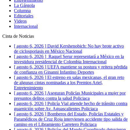
Entretenimiento
La Gárgola
Columna
Editoriales
Videos
Internacional
Cinta de Noticias
[ agosto 6, 2026 ]
David Kershenobich: No hay brote activo
de ciclosporiasis en México
Nacional
[ agosto 6, 2026 ]
Raquel Serur representará a México en la
investidura presidencial de Colombia
Internacional
[ agosto 6, 2026 ]
UEFA mantiene su postura y reitera pérdida
de confianza en Ginanni Infantino
Deportes
[ agosto 6, 2026 ]
El estreno en salas mexicanas, el gran reto
de algunas cintas nominadas a los Premios Ariel,
Entretenimiento
[ agosto 6, 2026 ]
Aseguran Policías Municipales a mujer por
presuntos delitos contra la salud
Policiaca
[ agosto 6, 2026 ]
Policía Vial atiende hecho de tránsito contra
guarnición sobre Av. Aguascalientes
Policiaca
[ agosto 6, 2026 ]
Bomberos del Estado, Policías Estatales y
Paramédicos de Cruz Roja intervienen accidente tipo salida de
camino en el Libramiento Carretero
Policiaca
[ agosto 6, 2026 ]
Policías del Mando Coordinado detuvieron