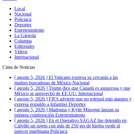
Local
Nacional
Policiaca
Deportes
Entretenimiento
La Gárgola
Columna
Editoriales
Videos
Internacional
Cinta de Noticias
[ agosto 5, 2026 ]
El Vaticano expresa su cercanía a las
madres buscadoras de México
Nacional
[ agosto 5, 2026 ]
Trump dice que Canadá es asquerosa y que
México se aprovechó de EE.UU.
Internacional
[ agosto 5, 2026 ]
FIFA advierte que no tolerará más ataques y
expresa respaldo a Infantino
Deportes
[ agosto 5, 2026 ]
Madonna y Kylie Minogue lanzan su
primera colaboración
Entretenimiento
[ agosto 5, 2026 ]
En el Operativo SAGAZ fue detenido en
Calvillo un sujeto con más de 250 grs de hierba verde al
parecer marihuana
Policiaca