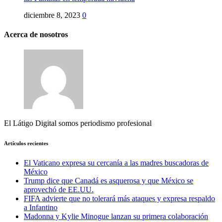
diciembre 8, 2023
0
Acerca de nosotros
El Látigo Digital somos periodismo profesional
Artículos recientes
El Vaticano expresa su cercanía a las madres buscadoras de
México
Trump dice que Canadá es asquerosa y que México se
aprovechó de EE.UU.
FIFA advierte que no tolerará más ataques y expresa respaldo
a Infantino
Madonna y Kylie Minogue lanzan su primera colaboración