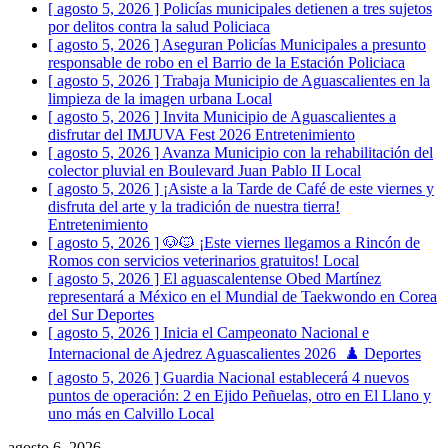
[ agosto 5, 2026 ]
Policías municipales detienen a tres sujetos
por delitos contra la salud
Policiaca
[ agosto 5, 2026 ]
Aseguran Policías Municipales a presunto
responsable de robo en el Barrio de la Estación
Policiaca
[ agosto 5, 2026 ]
Trabaja Municipio de Aguascalientes en la
limpieza de la imagen urbana
Local
[ agosto 5, 2026 ]
Invita Municipio de Aguascalientes a
disfrutar del IMJUVA Fest 2026
Entretenimiento
[ agosto 5, 2026 ]
Avanza Municipio con la rehabilitación del
colector pluvial en Boulevard Juan Pablo II
Local
[ agosto 5, 2026 ]
¡Asiste a la Tarde de Café de este viernes y
disfruta del arte y la tradición de nuestra tierra!
Entretenimiento
[ agosto 5, 2026 ]
🐶🐱 ¡Este viernes llegamos a Rincón de
Romos con servicios veterinarios gratuitos!
Local
[ agosto 5, 2026 ]
El aguascalentense Obed Martínez
representará a México en el Mundial de Taekwondo en Corea
del Sur
Deportes
[ agosto 5, 2026 ]
Inicia el Campeonato Nacional e
Internacional de Ajedrez Aguascalientes 2026 ♟️
Deportes
[ agosto 5, 2026 ]
Guardia Nacional establecerá 4 nuevos
puntos de operación: 2 en Ejido Peñuelas, otro en El Llano y
uno más en Calvillo
Local
agosto 6, 2026