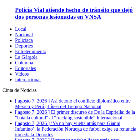
Policía Vial atiende hecho de tránsito que dejó
dos personas lesionadas en VNSA
Local
Nacional
Policiaca
Deportes
Entretenimiento
La Gárgola
Columna
Editoriales
Videos
Internacional
Cinta de Noticias
[ agosto 7, 2026 ]
Así detonó el conflicto diplomático entre
México y Perú | Línea del Tiempo
Nacional
[ agosto 7, 2026 ]
El primer discurso de De la Espriella: de la
“batalla cultural” al “fracking sostenible”
Internacional
[ agosto 7, 2026 ]
‘Ya no hay vuelta atrás para Gianni
Infantino’; la Federación Noruega de futbol exige su renuncia
inmediata
Deportes