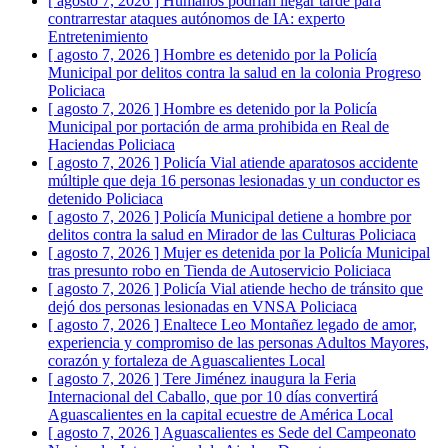
[ agosto 7, 2026 ]
Humanos podrían llegar tarde para
contrarrestar ataques autónomos de IA: experto
Entretenimiento
[ agosto 7, 2026 ]
Hombre es detenido por la Policía
Municipal por delitos contra la salud en la colonia Progreso
Policiaca
[ agosto 7, 2026 ]
Hombre es detenido por la Policía
Municipal por portación de arma prohibida en Real de
Haciendas
Policiaca
[ agosto 7, 2026 ]
Policía Vial atiende aparatosos accidente
múltiple que deja 16 personas lesionadas y un conductor es
detenido
Policiaca
[ agosto 7, 2026 ]
Policía Municipal detiene a hombre por
delitos contra la salud en Mirador de las Culturas
Policiaca
[ agosto 7, 2026 ]
Mujer es detenida por la Policía Municipal
tras presunto robo en Tienda de Autoservicio
Policiaca
[ agosto 7, 2026 ]
Policía Vial atiende hecho de tránsito que
dejó dos personas lesionadas en VNSA
Policiaca
[ agosto 7, 2026 ]
Enaltece Leo Montañez legado de amor,
experiencia y compromiso de las personas Adultos Mayores,
corazón y fortaleza de Aguascalientes
Local
[ agosto 7, 2026 ]
Tere Jiménez inaugura la Feria
Internacional del Caballo, que por 10 días convertirá
Aguascalientes en la capital ecuestre de América
Local
[ agosto 7, 2026 ]
Aguascalientes es Sede del Campeonato