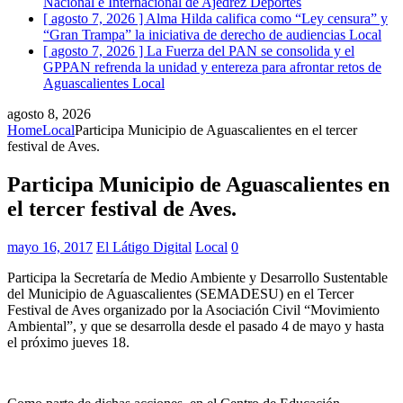
Nacional e Internacional de Ajedrez
Deportes
[ agosto 7, 2026 ]
Alma Hilda califica como “Ley censura” y
“Gran Trampa” la iniciativa de derecho de audiencias
Local
[ agosto 7, 2026 ]
La Fuerza del PAN se consolida y el
GPPAN refrenda la unidad y entereza para afrontar retos de
Aguascalientes
Local
agosto 8, 2026
Home
Local
Participa Municipio de Aguascalientes en el tercer
festival de Aves.
Participa Municipio de Aguascalientes en
el tercer festival de Aves.
mayo 16, 2017
El Látigo Digital
Local
0
Participa la Secretaría de Medio Ambiente y Desarrollo Sustentable
del Municipio de Aguascalientes (SEMADESU) en el Tercer
Festival de Aves organizado por la Asociación Civil “Movimiento
Ambiental”, y que se desarrolla desde el pasado 4 de mayo y hasta
el próximo jueves 18.