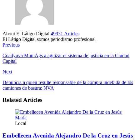
About El Látigo Digital
49931 Articles
El Látigo Digital somos periodismo profesional
Website
Facebook
Previous
Coadyuva MuniAgs a agilizar el sistema de justicia en la Ciudad
Capital
Next
Denuncia a quien resulte responsable de la compra indebida de los
camiones de basura: NVA
Related Articles
Local
Embellecen Avenida Alejandro De la Cruz en Jesús