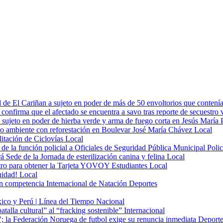
d de El Cariñan a sujeto en poder de más de 50 envoltorios que contení
 confirma que el afectado se encuentra a savo tras reporte de secuestro 
 sujeto en poder de hierba verde y arma de fuego corta en Jesús María
o ambiente con reforestación en Boulevar José María Chávez
Local
itación de Ciclovías
Local
de la función policial a Oficiales de Seguridad Pública Municipal
Polic
 Sede de la Jornada de esterilización canina y felina
Local
istro para obtener la Tarjeta YOVOY Estudiantes
Local
nidad!
Local
n competencia Internacional de Natación
Deportes
xico y Perú | Línea del Tiempo
Nacional
batalla cultural” al “fracking sostenible”
Internacional
o’; la Federación Noruega de futbol exige su renuncia inmediata
Deporte