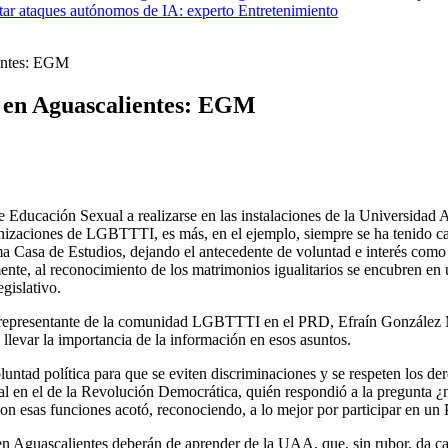
star ataques autónomos de IA: experto
Entretenimiento
ientes: EGM
r en Aguascalientes: EGM
e Educación Sexual a realizarse en las instalaciones de la Universidad
ganizaciones de LGBTTTI, es más, en el ejemplo, siempre se ha tenido
a Casa de Estudios, dejando el antecedente de voluntad e interés como 
te, al reconocimiento de los matrimonios igualitarios se encubren en u
gislativo.
 y representante de la comunidad LGBTTTI en el PRD, Efraín González Mu
llevar la importancia de la información en esos asuntos.
oluntad política para que se eviten discriminaciones y se respeten los
al en el de la Revolución Democrática, quién respondió a la pregunta ¿n
 esas funciones acotó, reconociendo, a lo mejor por participar en un P
en Aguascalientes deberán de aprender de la UAA, que, sin rubor, da cab