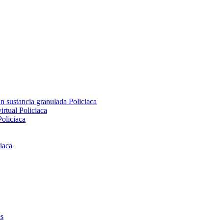
an sustancia granulada
Policiaca
virtual
Policiaca
Policiaca
iaca
s