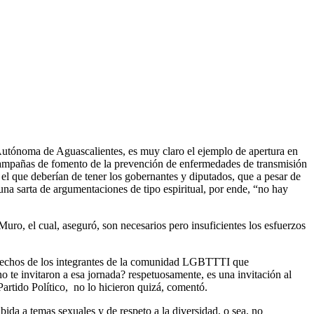
 Autónoma de Aguascalientes, es muy claro el ejemplo de apertura en
 campañas de fomento de la prevención de enfermedades de transmisión
el que deberían de tener los gobernantes y diputados, que a pesar de
na sarta de argumentaciones de tipo espiritual, por ende, “no hay
ro, el cual, aseguró, son necesarios pero insuficientes los esfuerzos
 derechos de los integrantes de la comunidad LGBTTTI que
o te invitaron a esa jornada? respetuosamente, es una invitación al
artido Político, no lo hicieron quizá, comentó.
ida a temas sexuales y de respeto a la diversidad, o sea, no