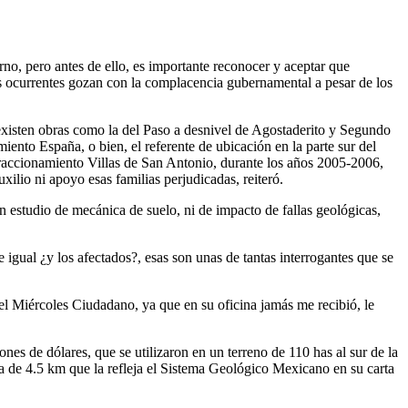
erno, pero antes de ello, es importante reconocer y aceptar que
ras ocurrentes gozan con la complacencia gubernamental a pesar de los
existen obras como la del Paso a desnivel de Agostaderito y Segundo
ento España, o bien, el referente de ubicación en la parte sur del
Fraccionamiento Villas de San Antonio, durante los años 2005-2006,
lio ni apoyo esas familias perjudicadas, reiteró.
n estudio de mecánica de suelo, ni de impacto de fallas geológicas,
e igual ¿y los afectados?, esas son unas de tantas interrogantes que se
 el Miércoles Ciudadano, ya que en su oficina jamás me recibió, le
s de dólares, que se utilizaron en un terreno de 110 has al sur de la
a de 4.5 km que la refleja el Sistema Geológico Mexicano en su carta