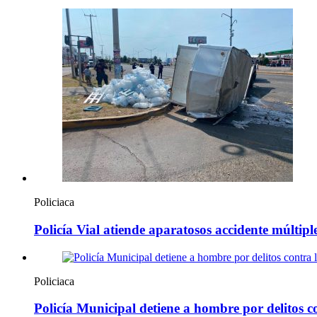
Policiaca
Policía Vial atiende aparatosos accidente múltip
Policiaca
Policía Municipal detiene a hombre por delitos c