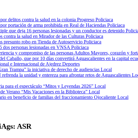
or delitos contra la salud en la colonia Progreso
Policiaca
 por portación de arma prohibida en Real de Haciendas
Policiaca
ltiple que deja 16 personas lesionadas y un conductor es detenido
Polici
s contra la salud en Mirador de las Culturas
Policiaca
ras presunto robo en Tienda de Autoservicio
Policiaca
dejó dos personas lesionadas en VNSA
Policiaca
riencia y compromiso de las personas Adultos Mayores, corazón y fort
del Caballo, que por 10 días convertirá Aguascalientes en la capital ec
onal e Internacional de Ajedrez
Deportes
ran Trampa” la iniciativa de derecho de audiencias
Local
efrenda la unidad y entereza para afrontar retos de Aguascalientes
Lo
ria para el espectáculo “Mitos y Leyendas 2026”
Local
de Verano “Mis Vacaciones en la Biblioteca”
Local
ario en beneficio de familias del fraccionamiento Ojocaliente
Local
niAgs: ASR