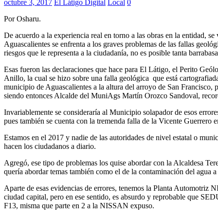
octubre 3, 2017
El Látigo Digital
Local
0
Por Osharu.
De acuerdo a la experiencia real en torno a las obras en la entidad, se
Aguascalientes se enfrenta a los graves problemas de las fallas geológ
riesgos que le representa a la ciudadanía, no es posible tanta barraba
Esas fueron las declaraciones que hace para El Látigo, el Perito Geó
Anillo, la cual se hizo sobre una falla geológica que está cartografi
municipio de Aguascalientes a la altura del arroyo de San Francisco,
siendo entonces Alcalde del MuniAgs Martín Orozco Sandoval, recordán
Invariablemente se consideraría al Municipio solapador de esos errores
pues también se cuenta con la tremenda falla de la Vicente Guerrero e
Estamos en el 2017 y nadie de las autoridades de nivel estatal o munici
hacen los ciudadanos a diario.
Agregó, ese tipo de problemas los quise abordar con la Alcaldesa Tere
quería abordar temas también como el de la contaminación del agua a r
Aparte de esas evidencias de errores, tenemos la Planta Automotriz NI
ciudad capital, pero en ese sentido, es absurdo y reprobable que SED
F13, misma que parte en 2 a la NISSAN expuso.