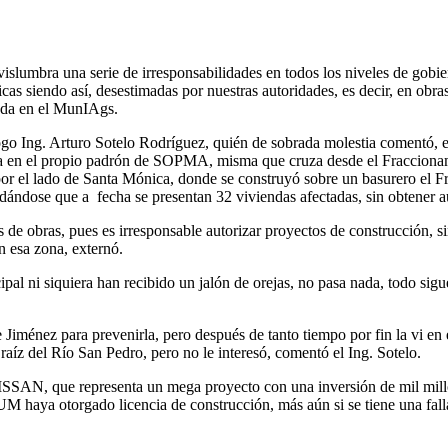
 vislumbra una serie de irresponsabilidades en todos los niveles de gobi
icas siendo así, desestimadas por nuestras autoridades, es decir, en ob
sada en el MunIAgs.
logo Ing. Arturo Sotelo Rodríguez, quién de sobrada molestia comentó, 
ada en el propio padrón de SOPMA, misma que cruza desde el Fraccionami
 por el lado de Santa Mónica, donde se construyó sobre un basurero el 
dose que a fecha se presentan 32 viviendas afectadas, sin obtener auxi
 de obras, pues es irresponsable autorizar proyectos de construcción, si
n esa zona, externó.
pal ni siquiera han recibido un jalón de orejas, no pasa nada, todo sigu
 Jiménez para prevenirla, pero después de tanto tiempo por fin la vi en
aíz del Río San Pedro, pero no le interesó, comentó el Ing. Sotelo.
SSAN, que representa un mega proyecto con una inversión de mil millone
UM haya otorgado licencia de construcción, más aún si se tiene una fall