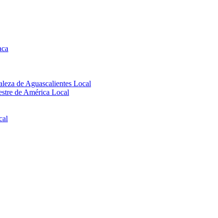
aca
aleza de Aguascalientes
Local
uestre de América
Local
cal