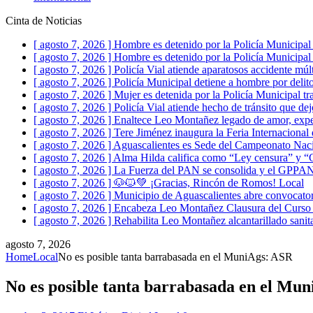
Cinta de Noticias
[ agosto 7, 2026 ]
Hombre es detenido por la Policía Municipal p
[ agosto 7, 2026 ]
Hombre es detenido por la Policía Municipal
[ agosto 7, 2026 ]
Policía Vial atiende aparatosos accidente mú
[ agosto 7, 2026 ]
Policía Municipal detiene a hombre por delito
[ agosto 7, 2026 ]
Mujer es detenida por la Policía Municipal t
[ agosto 7, 2026 ]
Policía Vial atiende hecho de tránsito que 
[ agosto 7, 2026 ]
Enaltece Leo Montañez legado de amor, expe
[ agosto 7, 2026 ]
Tere Jiménez inaugura la Feria Internacional 
[ agosto 7, 2026 ]
Aguascalientes es Sede del Campeonato Naci
[ agosto 7, 2026 ]
Alma Hilda califica como “Ley censura” y “G
[ agosto 7, 2026 ]
La Fuerza del PAN se consolida y el GPPAN r
[ agosto 7, 2026 ]
🐶🐱💚 ¡Gracias, Rincón de Romos!
Local
[ agosto 7, 2026 ]
Municipio de Aguascalientes abre convocato
[ agosto 7, 2026 ]
Encabeza Leo Montañez Clausura del Curso 
[ agosto 7, 2026 ]
Rehabilita Leo Montañez alcantarillado sanit
agosto 7, 2026
Home
Local
No es posible tanta barrabasada en el MuniAgs: ASR
No es posible tanta barrabasada en el Mu