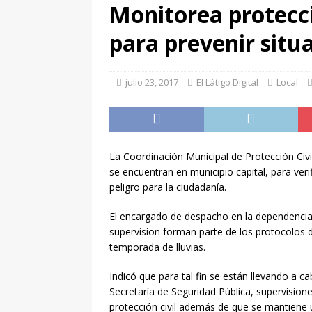
derecho de audiencias
Monitorea protecci
[ agosto 7, 2026 ]
La Fu
para prevenir situ
entereza para afrontar 
[ agosto 7, 2026 ]
🐶🐱
julio 23, 2017
El Látigo Digital
Local
[ agosto 7, 2026 ]
Munic
“Mitos y Leyendas 2026”
[ agosto 7, 2026 ]
Encab
La Coordinación Municipal de Protección Civ
en la Biblioteca”
LOC
se encuentran en municipio capital, para ver
peligro para la ciudadanía.
[ agosto 7, 2026 ]
Rehab
El encargado de despacho en la dependenci
familias del fraccionami
supervision forman parte de los protocolos d
[ agosto 7, 2026 ]
¡El Ve
temporada de lluvias.
[ agosto 7, 2026 ]
Polic
Indicó que para tal fin se están llevando a c
mejor atención a las y lo
Secretaría de Seguridad Pública, supervisione
protección civil además de que se mantiene