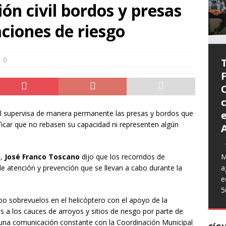
LOCAL
ón civil bordos y presas
erza del PAN se consolida y el GPPAN refrenda la unidad y
aciones de riesgo
retos de Aguascalientes
LOCAL
 ¡Gracias, Rincón de Romos!
LOCAL
0
🐶🐱💚 ¡Gracias, Rincón de
ipio de Aguascalientes abre convocatoria para el espectáculo
Romos!
C
LOCAL
Con la participación de las familias y
personas cuidadoras de animales de
eza Leo Montañez Clausura del Curso de Verano “Mis Vacaciones
e
il supervisa de manera permanente las presas y bordos que
compañía, brindamos 695 servicios
AL
ificar que no rebasen su capacidad ni representen algún
gratuitos a través de la Caravana de Salud
Canina y Felina. Durante la jornada se
ilita Leo Montañez alcantarillado sanitario en beneficio de
*
ofrecieron esterilizaciones, consultas
[...]
M
a,
José Franco Toscano
dijo que los recorridos de
ento Ojocaliente
LOCAL
a
e atención y prevención que se llevan a cabo durante la
rano también se vive en el agua! 🏊‍♀️☀️
DEPORTES
e
5
ías Turísticos de Aguascalientes se capacitan para brindar una
abo sobrevuelos en el helicóptero con el apoyo de la
s visitantes
LOCAL
s a los cauces de arroyos y sitios de riesgo por parte de
 una comunicación constante con la Coordinación Municipal