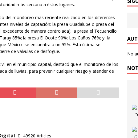
SÍG
sa del Abuelo, un espacio donde los Adultos Mayores reciben
utoridad más cercana a éstos lugares.
ón
LOCAL
o del monitoreo más reciente realizado en los diferentes
 Día como Hoy…
INTERNACIONAL
ntes niveles de captación: la presa Guadalupe o presa del
l excedente de manera controlada); la presa el Tecuancillo
s Célebres…
EDITORIALES
l Taray 85%; la presa El Ocote 90%; Los Caños 76%; y la
AUT
Día…!!
EDITORIALES
rque México- se encuentra a un 95%. Ésta última se
cierre de válvulas de desfogue.
 Kershenobich: No hay brote activo de ciclosporiasis en México
No a
ivil en el municipio capital, destacó que el monitoreo de los
NOT
a de lluvias, para prevenir cualquier riesgo y atender de
iménez inaugura la Feria Internacional del Caballo, que por 10
ientes en la capital ecuestre de América
LOCAL
Digital
49920 Articles