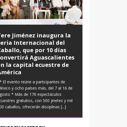
Tere Jiménez inaugura la
Aguascalient
Feria Internacional del
Campeonato 
aballo, que por 10 días
Internaciona
convertirá Aguascalientes
Con la participación
n la capital ecuestre de
se inauguró la cuart
América
Campeonato Naciona
Ajedrez Aguascalien
 El evento reúne a participantes de
del Complejo Ferroca
éxico y ocho países más, del 7 al 16 de
es sede de esta co
gosto * Más de 170 espectáculos
cuestres gratuitos, con 500 jinetes y mil
00 caballos, ofrecerán disciplinas
[...]