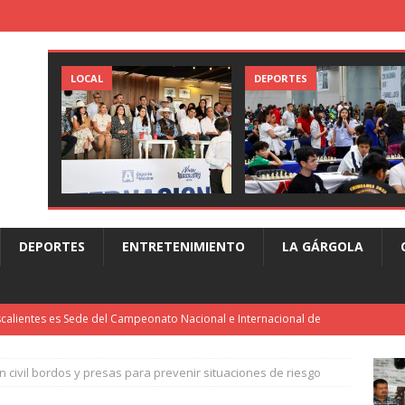
LOCAL
DEPORTES
DEPORTES
ENTRETENIMIENTO
LA GÁRGOLA
calientes es Sede del Campeonato Nacional e Internacional de
 civil bordos y presas para prevenir situaciones de riesgo
ilda califica como “Ley censura” y “Gran Trampa” la iniciativa de