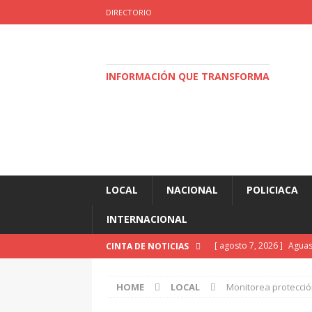
DIRECTORIO
INFORMACIÓN QUE TRANSFORMA
LOCAL
NACIONAL
POLICIACA
INTERNACIONAL
[ agosto 7, 2026 ]
Aguas
CINTA DE NOTICIAS
Ajedrez
DEPORTES
HOME
LOCAL
Monitorea protección
[ agosto 7, 2026 ]
Alma H