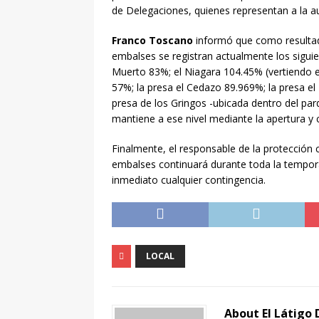
[ agosto 7, 2026 ]
La Ca
de Delegaciones, quienes representan a la a
respeto, cariño y atenci
Franco Toscano
informó que como resultad
[ agosto 7, 2026 ]
En un
embalses se registran actualmente los siguie
Muerto 83%; el Niagara 104.45% (vertiendo e
[ agosto 7, 2026 ]
Frase
57%; la presa el Cedazo 89.969%; la presa e
[ agosto 7, 2026 ]
Buen 
presa de los Gringos -ubicada dentro del pa
mantiene a ese nivel mediante la apertura y 
[ agosto 6, 2026 ]
David
NACIONAL
Finalmente, el responsable de la protección c
embalses continuará durante toda la temporad
[ agosto 7, 2026 ]
Tere J
inmediato cualquier contingencia.
días convertirá Aguascal
LOCAL
About El Látigo 