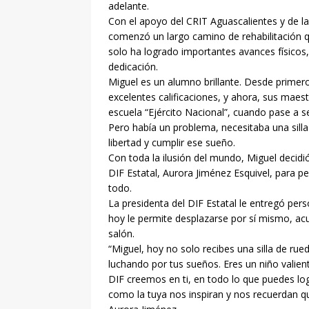
adelante.
Con el apoyo del CRIT Aguascalientes y de la
comenzó un largo camino de rehabilitación 
solo ha logrado importantes avances físicos
dedicación.
Miguel es un alumno brillante. Desde primer
excelentes calificaciones, y ahora, sus maes
escuela “Ejército Nacional”, cuando pase a s
Pero había un problema, necesitaba una sill
libertad y cumplir ese sueño.
Con toda la ilusión del mundo, Miguel decidió 
DIF Estatal, Aurora Jiménez Esquivel, para p
todo.
La presidenta del DIF Estatal le entregó per
hoy le permite desplazarse por sí mismo, acud
salón.
“Miguel, hoy no solo recibes una silla de rue
luchando por tus sueños. Eres un niño valient
DIF creemos en ti, en todo lo que puedes log
como la tuya nos inspiran y nos recuerdan que