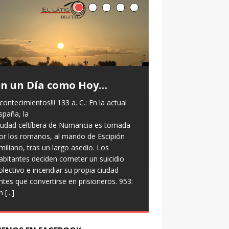
En un Día como Hoy…
contecimientos!!! 133 a. C.: En la actual
Frases Céle
spaña, la
iudad celtíbera de Numancia es tomada
“No mires al reloj, h
or los romanos, al mando de Escipión
Sigue moviéndote” 
miliano, tras un largo asedio. Los
abitantes deciden cometer un suicidio
olectivo e incendiar su propia ciudad
ntes que convertirse en prisioneros. 953:
n
[...]