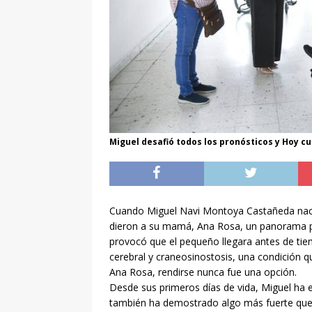
Barrio de la Estación
[ agosto 5, 2026 ]
Traba
urbana
LOCAL
[ agosto 5, 2026 ]
Invit
ENTRETENIMIENTO
[ agosto 5, 2026 ]
Avanz
Miguel desafió todos los pronósticos y Hoy cu
Boulevard Juan Pablo II
[ agosto 5, 2026 ]
¡Asis
tradición de nuestra tie
Cuando Miguel Navi Montoya Castañeda nació
[ agosto 5, 2026 ]
dieron a su mamá, Ana Rosa, un panorama po
provocó que el pequeño llegara antes de tiem
veterinarios gratuitos!
cerebral y craneosinostosis, una condición q
[ agosto 6, 2026 ]
En u
Ana Rosa, rendirse nunca fue una opción.
Desde sus primeros días de vida, Miguel ha e
también ha demostrado algo más fuerte que 