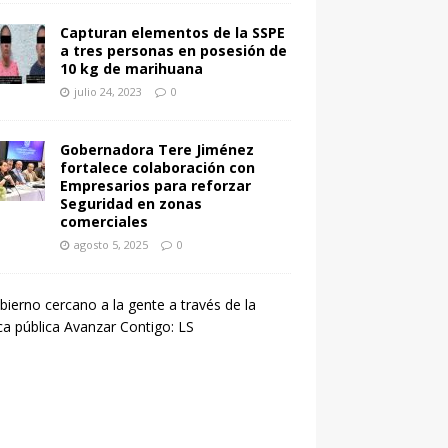
Capturan elementos de la SSPE
a tres personas en posesión de
10 kg de marihuana
julio 24, 2023
0
Gobernadora Tere Jiménez
fortalece colaboración con
Empresarios para reforzar
Seguridad en zonas
comerciales
agosto 5, 2025
0
L
a
u
r
a
S
a
l
i