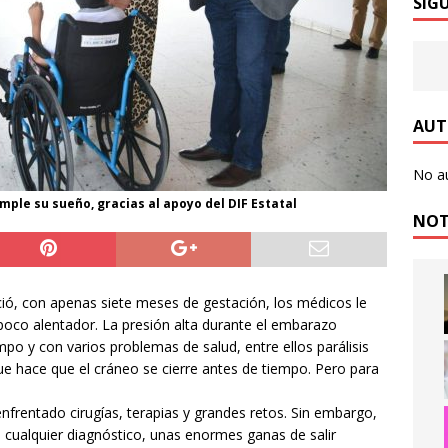
SÍG
POLICIACA
ja Municipio de Aguascalientes en la limpieza de la imagen
a Municipio de Aguascalientes a disfrutar del IMJUVA Fest 2026
AUT
No a
a Municipio con la rehabilitación del colector pluvial en
mple su sueño, gracias al apoyo del DIF Estatal
LOCAL
NOT
te a la Tarde de Café de este viernes y disfruta del arte y la
rra!
ENTRETENIMIENTO
, con apenas siete meses de gestación, los médicos le
¡Este viernes llegamos a Rincón de Romos con servicios
co alentador. La presión alta durante el embarazo
po y con varios problemas de salud, entre ellos parálisis
LOCAL
ue hace que el cráneo se cierre antes de tiempo. Pero para
n Día como Hoy…
INTERNACIONAL
nfrentado cirugías, terapias y grandes retos. Sin embargo,
cualquier diagnóstico, unas enormes ganas de salir