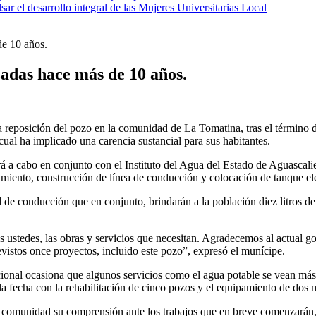
 el desarrollo integral de las Mujeres Universitarias
Local
de 10 años.
zadas hace más de 10 años.
 reposición del pozo en la comunidad de La Tomatina, tras el término d
 cual ha implicado una carencia sustancial para sus habitantes.
evará a cabo en conjunto con el Instituto del Agua del Estado de Aguascal
amiento, construcción de línea de conducción y colocación de tanque e
de conducción que en conjunto, brindarán a la población diez litros d
 ustedes, las obras y servicios que necesitan. Agradecemos al actual go
evistos once proyectos, incluido este pozo”, expresó el munícipe.
cional ocasiona que algunos servicios como el agua potable se vean más 
 a la fecha con la rehabilitación de cinco pozos y el equipamiento de do
a comunidad su comprensión ante los trabajos que en breve comenzarán, p