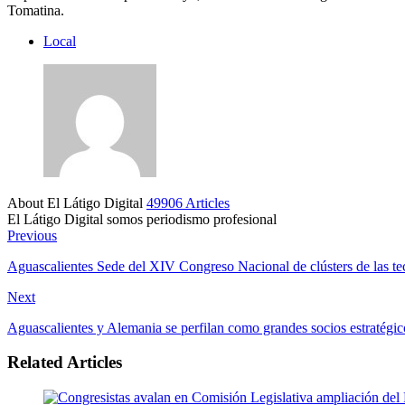
Tomatina.
Local
About El Látigo Digital
49906 Articles
El Látigo Digital somos periodismo profesional
Website
Facebook
Previous
Aguascalientes Sede del XIV Congreso Nacional de clústers de las te
Next
Aguascalientes y Alemania se perfilan como grandes socios estratégic
Related Articles