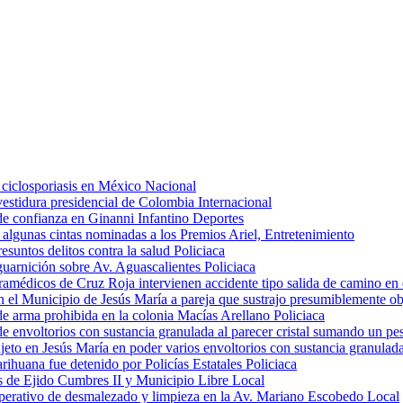
 ciclosporiasis en México
Nacional
vestidura presidencial de Colombia
Internacional
de confianza en Ginanni Infantino
Deportes
e algunas cintas nominadas a los Premios Ariel,
Entretenimiento
esuntos delitos contra la salud
Policiaca
 guarnición sobre Av. Aguascalientes
Policiaca
ramédicos de Cruz Roja intervienen accidente tipo salida de camino en
 el Municipio de Jesús María a pareja que sustrajo presumiblemente ob
 de arma prohibida en la colonia Macías Arellano
Policiaca
r de envoltorios con sustancia granulada al parecer cristal sumando un 
jeto en Jesús María en poder varios envoltorios con sustancia granula
arihuana fue detenido por Policías Estatales
Policiaca
s de Ejido Cumbres II y Municipio Libre
Local
perativo de desmalezado y limpieza en la Av. Mariano Escobedo
Local