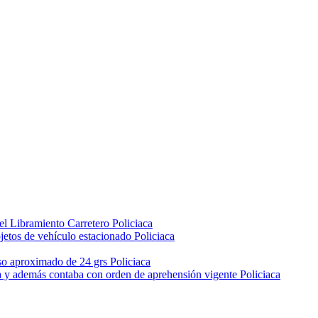
 el Libramiento Carretero
Policiaca
jetos de vehículo estacionado
Policiaca
peso aproximado de 24 grs
Policiaca
da y además contaba con orden de aprehensión vigente
Policiaca