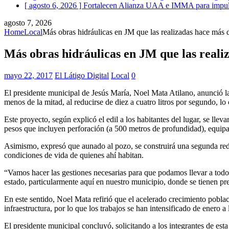
[ agosto 6, 2026 ]
Fortalecen Alianza UAA e IMMA para impulsar
agosto 7, 2026
Home
Local
Más obras hidráulicas en JM que las realizadas hace más 
Más obras hidráulicas en JM que las reali
mayo 22, 2017
El Látigo Digital
Local
0
El presidente municipal de Jesús María, Noel Mata Atilano, anunció la
menos de la mitad, al reducirse de diez a cuatro litros por segundo, lo
Este proyecto, según explicó el edil a los habitantes del lugar, se ll
pesos que incluyen perforación (a 500 metros de profundidad), equip
Asimismo, expresó que aunado al pozo, se construirá una segunda red 
condiciones de vida de quienes ahí habitan.
“Vamos hacer las gestiones necesarias para que podamos llevar a todos
estado, particularmente aquí en nuestro municipio, donde se tienen pr
En este sentido, Noel Mata refirió que el acelerado crecimiento pobla
infraestructura, por lo que los trabajos se han intensificado de enero
El presidente municipal concluyó, solicitando a los integrantes de est