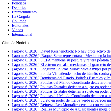
Policiaca
Deportes
Entretenimiento
La Gárgola
Columna
Editoriales
Videos
Internacional
Cinta de Noticias
[ agosto 6, 2026 ]
David Kershenobich: No hay brote activo de
[ agosto 6, 2026 ]
Raquel Serur representará a México en la in
[ agosto 6, 2026 ]
UEFA mantiene su postura y reitera pérdida 
[ agosto 6, 2026 ]
El estreno en salas mexicanas, el gran reto d
[ agosto 6, 2026 ]
Aseguran Policías Municipales a mujer por pr
[ agosto 6, 2026 ]
Policía Vial atiende hecho de tránsito contra
[ agosto 6, 2026 ]
Bomberos del Estado, Policías Estatales y Pa
[ agosto 6, 2026 ]
Policías del Mando Coordinado detuvieron en
[ agosto 6, 2026 ]
Policías Estatales detienen a sujeto en poder
[ agosto 6, 2026 ]
Policías Estatales detienen a sujeto en pode
[ agosto 6, 2026 ]
Policías del Mando Coordinado detienen a su
[ agosto 6, 2026 ]
Sujeto en poder de hierba verde al parecer m
[ agosto 6, 2026 ]
Refuerza Leo Montañez cercanía con vecino
[ agosto 6, 2026 ]
Realiza Municipio de Aguascalientes mega o