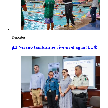
Deportes
¡El Verano también se vive en el agua! 🏊‍♀️☀️