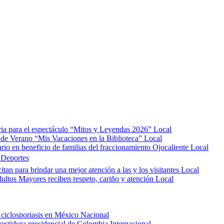
ria para el espectáculo “Mitos y Leyendas 2026”
Local
de Verano “Mis Vacaciones en la Biblioteca”
Local
ario en beneficio de familias del fraccionamiento Ojocaliente
Local
️
Deportes
itan para brindar una mejor atención a las y los visitantes
Local
ultos Mayores reciben respeto, cariño y atención
Local
 ciclosporiasis en México
Nacional
vestidura presidencial de Colombia
Internacional