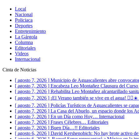
Local
Nacional
Policiaca
Deportes
Entretenimiento
La Gárgola
Columna
Editoriales
Videos
Internacional
Cinta de Noticias
[ agosto 7, 2026 ]
Municipio de Aguascalientes abre convocato
[ agosto 7, 2026 ]
Encabeza Leo Montañez Clausura del Curso 
[ agosto 7, 2026 ]
Rehabilita Leo Montañez alcantarillado sanit
[ agosto 7, 2026 ]
¡El Verano también se vive en el agua! 🏊‍♀️☀
[ agosto 7, 2026 ]
Policías Turísticos de Aguascalientes se capac
[ agosto 7, 2026 ]
La Casa del Abuelo, un espacio donde los Ad
[ agosto 7, 2026 ]
En un Día como Hoy…
Internacional
[ agosto 7, 2026 ]
Frases Célebres…
Editoriales
[ agosto 7, 2026 ]
Buen Día…!!
Editoriales
[ agosto 6, 2026 ]
David Kershenobich: No hay brote activo de
[ agosto 6, 2026 ]
Raquel Serur representará a México en la in