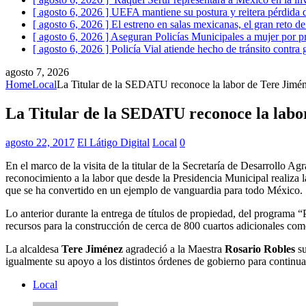
[ agosto 6, 2026 ]
UEFA mantiene su postura y reitera pérdida 
[ agosto 6, 2026 ]
El estreno en salas mexicanas, el gran reto d
[ agosto 6, 2026 ]
Aseguran Policías Municipales a mujer por pr
[ agosto 6, 2026 ]
Policía Vial atiende hecho de tránsito contra
agosto 7, 2026
Home
Local
La Titular de la SEDATU reconoce la labor de Tere Jimé
La Titular de la SEDATU reconoce la labo
agosto 22, 2017
El Látigo Digital
Local
0
En el marco de la visita de la titular de la Secretaría de Desarrollo 
reconocimiento a la labor que desde la Presidencia Municipal realiza 
que se ha convertido en un ejemplo de vanguardia para todo México.
Lo anterior durante la entrega de títulos de propiedad, del programa
recursos para la construcción de cerca de 800 cuartos adicionales com
La alcaldesa
Tere Jiménez
agradeció a la Maestra
Rosario Robles
su
igualmente su apoyo a los distintos órdenes de gobierno para contin
Local