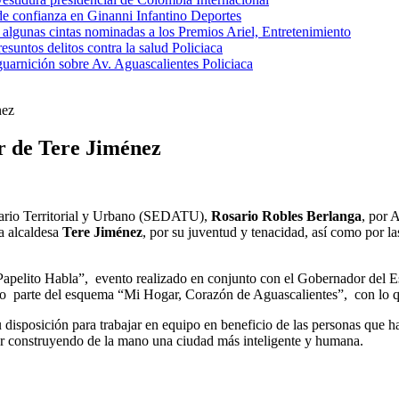
de confianza en Ginanni Infantino
Deportes
e algunas cintas nominadas a los Premios Ariel,
Entretenimiento
esuntos delitos contra la salud
Policiaca
 guarnición sobre Av. Aguascalientes
Policiaca
nez
r de Tere Jiménez
Agrario Territorial y Urbano (SEDATU),
Rosario Robles Berlanga
, por 
la alcaldesa
Tere Jiménez
, por su juventud y tenacidad, así como por l
 “Papelito Habla”, evento realizado en conjunto con el Gobernador del 
o parte del esquema “Mi Hogar, Corazón de Aguascalientes”, con lo que s
 disposición para trabajar en equipo en beneficio de las personas que ha
uar construyendo de la mano una ciudad más inteligente y humana.