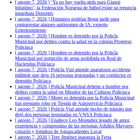
[ agosto 7, 2026 ]
‘Ya no hay vuelta atrás para Gianni
Infantino’; la Federación Noruega de futbol exige su renuncia
inmediata
Deportes
[ agosto 7, 2026 ]
Humanos podrían llegar tarde para
contrarrestar ataques autónomos de IA: experto
Entretenimiento
[ agosto 7, 2026 ]
Hombre es detenido por la Policía
Municipal por delitos contra la salud en la colonia Progreso
Policiaca
[ agosto 7, 2026 ]
Hombre es detenido por la Policía
Municipal por portación de arma prohibida en Real de
Haciendas
Policiaca
[ agosto 7, 2026 ]
Policía Vial atiende aparatosos accidente
múltiple que deja 16 personas lesionadas y un conductor es
detenido
Policiaca
[ agosto 7, 2026 ]
Policía Municipal detiene a hombre por
delitos contra la salud en Mirador de las Culturas
Policiaca
[ agosto 7, 2026 ]
Mujer es detenida por la Policía Municipal
tras presunto robo en Tienda de Autoservicio
Policiaca
[ agosto 7, 2026 ]
Policía Vial atiende hecho de tránsito que
dejó dos personas lesionadas en VNSA
Policiaca
[ agosto 7, 2026 ]
Enaltece Leo Montañez legado de amor,
experiencia y compromiso de las personas Adultos Mayores,
corazón y fortaleza de Aguascalientes
Local
[ agosto 7, 2026 ]
Tere Jiménez inaugura la Feria