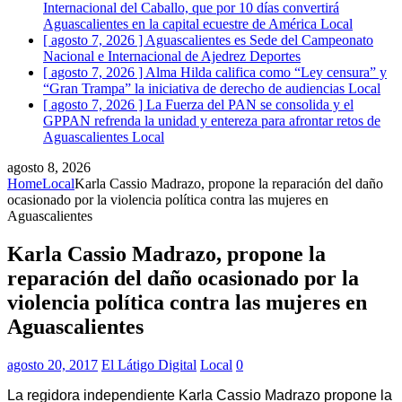
Internacional del Caballo, que por 10 días convertirá
Aguascalientes en la capital ecuestre de América
Local
[ agosto 7, 2026 ]
Aguascalientes es Sede del Campeonato
Nacional e Internacional de Ajedrez
Deportes
[ agosto 7, 2026 ]
Alma Hilda califica como “Ley censura” y
“Gran Trampa” la iniciativa de derecho de audiencias
Local
[ agosto 7, 2026 ]
La Fuerza del PAN se consolida y el
GPPAN refrenda la unidad y entereza para afrontar retos de
Aguascalientes
Local
agosto 8, 2026
Home
Local
Karla Cassio Madrazo, propone la reparación del daño
ocasionado por la violencia política contra las mujeres en
Aguascalientes
Karla Cassio Madrazo, propone la
reparación del daño ocasionado por la
violencia política contra las mujeres en
Aguascalientes
agosto 20, 2017
El Látigo Digital
Local
0
La regidora independiente Karla Cassio Madrazo propone la