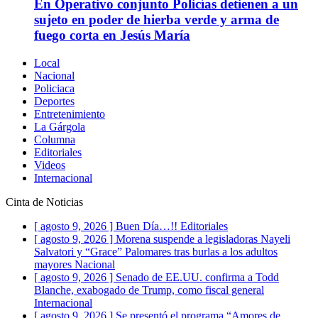
En Operativo conjunto Policías detienen a un
sujeto en poder de hierba verde y arma de
fuego corta en Jesús María
Local
Nacional
Policiaca
Deportes
Entretenimiento
La Gárgola
Columna
Editoriales
Videos
Internacional
Cinta de Noticias
[ agosto 9, 2026 ]
Buen Día…!!
Editoriales
[ agosto 9, 2026 ]
Morena suspende a legisladoras Nayeli
Salvatori y “Grace” Palomares tras burlas a los adultos
mayores
Nacional
[ agosto 9, 2026 ]
Senado de EE.UU. confirma a Todd
Blanche, exabogado de Trump, como fiscal general
Internacional
[ agosto 9, 2026 ]
Se presentó el programa “Amores de