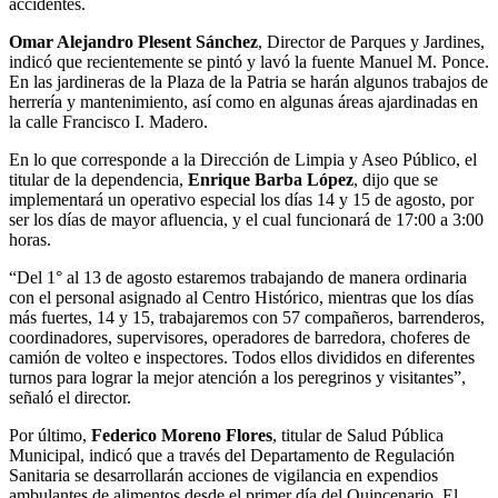
accidentes.
Omar Alejandro Plesent Sánchez
, Director de Parques y Jardines,
indicó que recientemente se pintó y lavó la fuente Manuel M. Ponce.
En las jardineras de la Plaza de la Patria se harán algunos trabajos de
herrería y mantenimiento, así como en algunas áreas ajardinadas en
la calle Francisco I. Madero.
En lo que corresponde a la Dirección de Limpia y Aseo Público, el
titular de la dependencia,
Enrique Barba López
, dijo que se
implementará un operativo especial los días 14 y 15 de agosto, por
ser los días de mayor afluencia, y el cual funcionará de 17:00 a 3:00
horas.
“Del 1° al 13 de agosto estaremos trabajando de manera ordinaria
con el personal asignado al Centro Histórico, mientras que los días
más fuertes, 14 y 15, trabajaremos con 57 compañeros, barrenderos,
coordinadores, supervisores, operadores de barredora, choferes de
camión de volteo e inspectores. Todos ellos divididos en diferentes
turnos para lograr la mejor atención a los peregrinos y visitantes”,
señaló el director.
Por último,
Federico Moreno Flores
, titular de Salud Pública
Municipal, indicó que a través del Departamento de Regulación
Sanitaria se desarrollarán acciones de vigilancia en expendios
ambulantes de alimentos desde el primer día del Quincenario. El