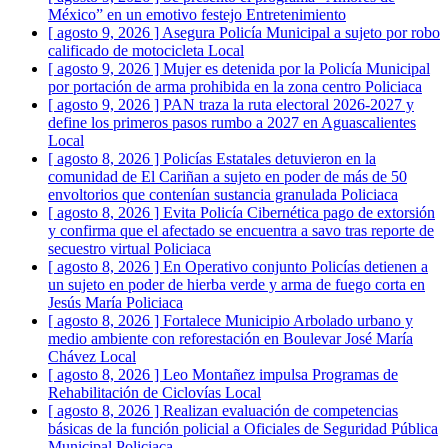
México” en un emotivo festejo
Entretenimiento
[ agosto 9, 2026 ]
Asegura Policía Municipal a sujeto por robo
calificado de motocicleta
Local
[ agosto 9, 2026 ]
Mujer es detenida por la Policía Municipal
por portación de arma prohibida en la zona centro
Policiaca
[ agosto 9, 2026 ]
PAN traza la ruta electoral 2026-2027 y
define los primeros pasos rumbo a 2027 en Aguascalientes
Local
[ agosto 8, 2026 ]
Policías Estatales detuvieron en la
comunidad de El Cariñan a sujeto en poder de más de 50
envoltorios que contenían sustancia granulada
Policiaca
[ agosto 8, 2026 ]
Evita Policía Cibernética pago de extorsión
y confirma que el afectado se encuentra a savo tras reporte de
secuestro virtual
Policiaca
[ agosto 8, 2026 ]
En Operativo conjunto Policías detienen a
un sujeto en poder de hierba verde y arma de fuego corta en
Jesús María
Policiaca
[ agosto 8, 2026 ]
Fortalece Municipio Arbolado urbano y
medio ambiente con reforestación en Boulevar José María
Chávez
Local
[ agosto 8, 2026 ]
Leo Montañez impulsa Programas de
Rehabilitación de Ciclovías
Local
[ agosto 8, 2026 ]
Realizan evaluación de competencias
básicas de la función policial a Oficiales de Seguridad Pública
Municipal
Policiaca