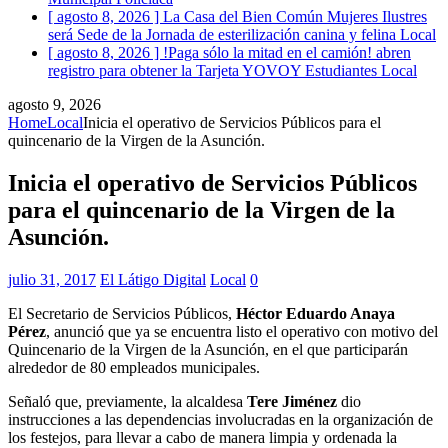
[ agosto 8, 2026 ]
La Casa del Bien Común Mujeres Ilustres
será Sede de la Jornada de esterilización canina y felina
Local
[ agosto 8, 2026 ]
!Paga sólo la mitad en el camión! abren
registro para obtener la Tarjeta YOVOY Estudiantes
Local
agosto 9, 2026
Home
Local
Inicia el operativo de Servicios Públicos para el
quincenario de la Virgen de la Asunción.
Inicia el operativo de Servicios Públicos
para el quincenario de la Virgen de la
Asunción.
julio 31, 2017
El Látigo Digital
Local
0
El Secretario de Servicios Públicos,
Héctor Eduardo Anaya
Pérez
, anunció que ya se encuentra listo el operativo con motivo del
Quincenario de la Virgen de la Asunción, en el que participarán
alrededor de 80 empleados municipales.
Señaló que, previamente, la alcaldesa
Tere Jiménez
dio
instrucciones a las dependencias involucradas en la organización de
los festejos, para llevar a cabo de manera limpia y ordenada la