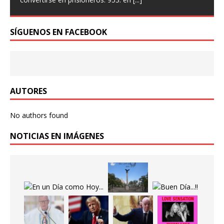
SÍGUENOS EN FACEBOOK
Frases Célebres…
“No mires al reloj, haz lo que él hace. Sigue moviéndote
Sam Levenson.
AUTORES
No authors found
NOTICIAS EN IMÁGENES