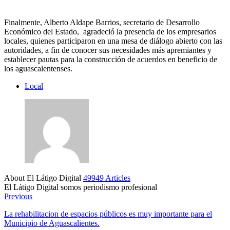
Finalmente, Alberto Aldape Barrios, secretario de Desarrollo
Económico del Estado, agradeció la presencia de los empresarios
locales, quienes participaron en una mesa de diálogo abierto con las
autoridades, a fin de conocer sus necesidades más apremiantes y
establecer pautas para la construcción de acuerdos en beneficio de
los aguascalentenses.
Local
About El Látigo Digital
49949 Articles
El Látigo Digital somos periodismo profesional
Website
Facebook
Previous
La rehabilitacion de espacios públicos es muy importante para el
Municipio de Aguascalientes.