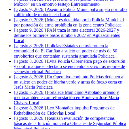
México” en un emotivo festejo
Entretenimiento
[ agosto 9, 2026 ]
Asegura Policía Municipal a sujeto por robo
calificado de motocicleta
Local
[ agosto 9, 2026 ]
Mujer es detenida por la Policía Municipal
por portación de arma prohibida en la zona centro
Policiaca
[ agosto 9, 2026 ]
PAN traza la ruta electoral 2026-2027 y
define los primeros pasos rumbo a 2027 en Aguascalientes
Local
[ agosto 8, 2026 ]
Policías Estatales detuvieron en la
comunidad de El Cariñan a sujeto en poder de más de 50
envoltorios que contenían sustancia granulada
Policiaca
[ agosto 8, 2026 ]
Evita Policía Cibernética pago de extorsión
y confirma que el afectado se encuentra a savo tras reporte de
secuestro virtual
Policiaca
[ agosto 8, 2026 ]
En Operativo conjunto Policías detienen a
un sujeto en poder de hierba verde y arma de fuego corta en
Jesús María
Policiaca
[ agosto 8, 2026 ]
Fortalece Municipio Arbolado urbano y
medio ambiente con reforestación en Boulevar José María
Chávez
Local
[ agosto 8, 2026 ]
Leo Montañez impulsa Programas de
Rehabilitación de Ciclovías
Local
[ agosto 8, 2026 ]
Realizan evaluación de competencias
básicas de la función policial a Oficiales de Seguridad Pública
Municipal
Policiaca