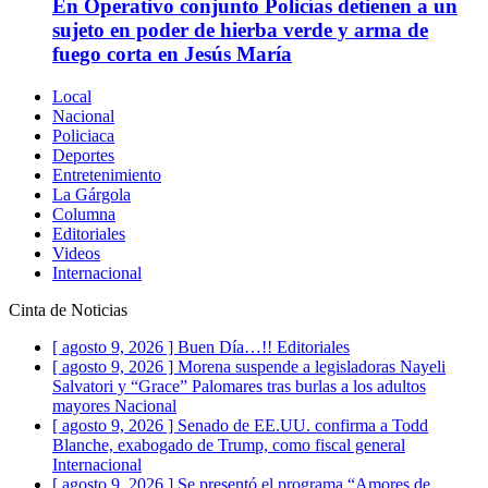
En Operativo conjunto Policías detienen a un
sujeto en poder de hierba verde y arma de
fuego corta en Jesús María
Local
Nacional
Policiaca
Deportes
Entretenimiento
La Gárgola
Columna
Editoriales
Videos
Internacional
Cinta de Noticias
[ agosto 9, 2026 ]
Buen Día…!!
Editoriales
[ agosto 9, 2026 ]
Morena suspende a legisladoras Nayeli
Salvatori y “Grace” Palomares tras burlas a los adultos
mayores
Nacional
[ agosto 9, 2026 ]
Senado de EE.UU. confirma a Todd
Blanche, exabogado de Trump, como fiscal general
Internacional
[ agosto 9, 2026 ]
Se presentó el programa “Amores de